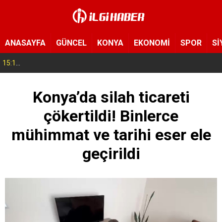
ANASAYFA
GÜNCEL
KONYA
EKONOMİ
SPOR
Sİ
15:11
Konya’da zabıta ve polis sahada! Toplu taşıma araçları tek tek denetleniyor
Konya’da silah ticareti
çökertildi! Binlerce
mühimmat ve tarihi eser ele
geçirildi