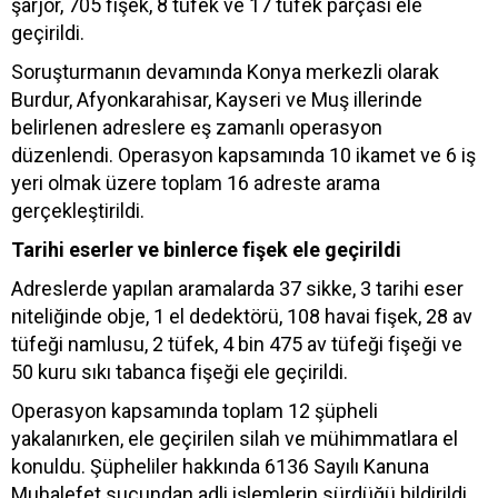
şarjör, 705 fişek, 8 tüfek ve 17 tüfek parçası ele
geçirildi.
Soruşturmanın devamında Konya merkezli olarak
Burdur, Afyonkarahisar, Kayseri ve Muş illerinde
belirlenen adreslere eş zamanlı operasyon
düzenlendi. Operasyon kapsamında 10 ikamet ve 6 iş
yeri olmak üzere toplam 16 adreste arama
gerçekleştirildi.
Tarihi eserler ve binlerce fişek ele geçirildi
Adreslerde yapılan aramalarda 37 sikke, 3 tarihi eser
niteliğinde obje, 1 el dedektörü, 108 havai fişek, 28 av
tüfeği namlusu, 2 tüfek, 4 bin 475 av tüfeği fişeği ve
50 kuru sıkı tabanca fişeği ele geçirildi.
Operasyon kapsamında toplam 12 şüpheli
yakalanırken, ele geçirilen silah ve mühimmatlara el
konuldu. Şüpheliler hakkında 6136 Sayılı Kanuna
Muhalefet suçundan adli işlemlerin sürdüğü bildirildi.