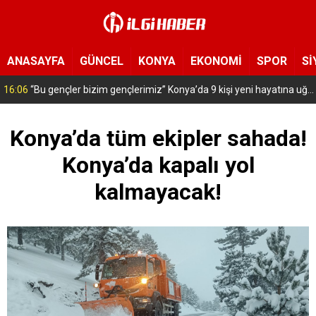
ANASAYFA
GÜNCEL
KONYA
EKONOMİ
SPOR
Sİ
16:03
Asırlık vakıf geleneği Konya’da yaşatılıyor! Cuma namazı sonrası vatandaşlara karpuz ikramı
Konya’da tüm ekipler sahada!
Konya’da kapalı yol
kalmayacak!