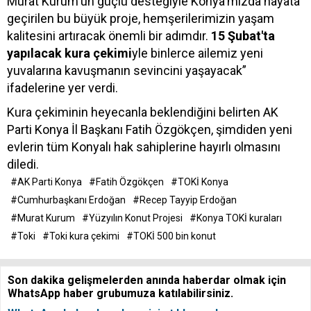
Murat Kurum'un güçlü desteğiyle Konya'mızda hayata
geçirilen bu büyük proje, hemşerilerimizin yaşam
kalitesini artıracak önemli bir adımdır.
15 Şubat'ta
yapılacak kura çekimi
yle binlerce ailemiz yeni
yuvalarına kavuşmanın sevincini yaşayacak”
ifadelerine yer verdi.
Kura çekiminin heyecanla beklendiğini belirten AK
Parti Konya İl Başkanı Fatih Özgökçen, şimdiden yeni
evlerin tüm Konyalı hak sahiplerine hayırlı olmasını
diledi.
#AK Parti Konya
#Fatih Özgökçen
#TOKİ Konya
#Cumhurbaşkanı Erdoğan
#Recep Tayyip Erdoğan
#Murat Kurum
#Yüzyılın Konut Projesi
#Konya TOKİ kuraları
#Toki
#Toki kura çekimi
#TOKİ 500 bin konut
Son dakika gelişmelerden anında haberdar olmak için
WhatsApp haber grubumuza katılabilirsiniz.