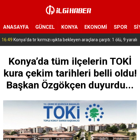
ANASAYFA
GÜNCEL
KONYA
EKONOMİ
SPOR
Sİ
15:54
Yeni Medya Cemiyeti’nden Hakimiyet Gazetesi’ne 30. yıl ziyareti
Konya’da tüm ilçelerin TOKİ
kura çekim tarihleri belli oldu!
Başkan Özgökçen duyurdu...