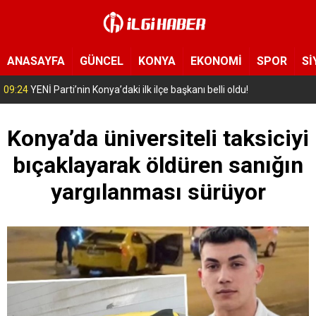
ANASAYFA
GÜNCEL
KONYA
EKONOMİ
SPOR
Sİ
16:06
“Bu gençler bizim gençlerimiz” Konya’da 9 kişi yeni hayatına uğur
Konya’da üniversiteli taksiciyi
bıçaklayarak öldüren sanığın
yargılanması sürüyor