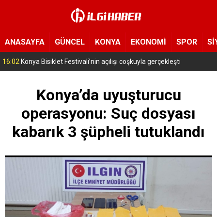
ANASAYFA
GÜNCEL
KONYA
EKONOMİ
SPOR
Sİ
15:11
Konya’da zabıta ve polis sahada! Toplu taşıma araçları tek tek denetleniyor
Konya’da uyuşturucu
operasyonu: Suç dosyası
kabarık 3 şüpheli tutuklandı