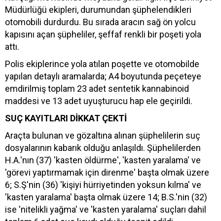
Müdürlüğü ekipleri, durumundan şüphelendikleri
otomobili durdurdu. Bu sırada aracın sağ ön yolcu
kapısını açan şüpheliler, şeffaf renkli bir poşeti yola
attı.
Polis ekiplerince yola atılan poşette ve otomobilde
yapılan detaylı aramalarda; A4 boyutunda peçeteye
emdirilmiş toplam 23 adet sentetik kannabinoid
maddesi ve 13 adet uyuşturucu hap ele geçirildi.
SUÇ KAYITLARI DİKKAT ÇEKTİ
Araçta bulunan ve gözaltına alınan şüphelilerin suç
dosyalarının kabarık olduğu anlaşıldı. Şüphelilerden
H.A.'nın (37) 'kasten öldürme', 'kasten yaralama' ve
'görevi yaptırmamak için direnme' başta olmak üzere
6; S.Ş'nin (36) 'kişiyi hürriyetinden yoksun kılma' ve
'kasten yaralama' başta olmak üzere 14; B.S.'nin (32)
ise 'nitelikli yağma' ve 'kasten yaralama' suçları dahil