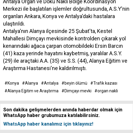
Antalya Organ ve Doku Nakli Bölge Koordinasyon
Merkezi ile başlatılan işlemler doğrultusunda, A.S.Y'nin
organları Ankara, Konya ve Antalya'daki hastalara
ulaştırıldı.
Antalya'nın Alanya ilçesinde 25 Şubat'ta, Kestel
Mahallesi Dimçayı mevkisinde kontrolden çıkarak yol
kenarındaki ağaca çarpan otomobildeki Ersin Barcın
(41) kaza yerinde hayatını kaybetmiş, yaralılar A.S.Y.
(29) ile araçtaki A.A. (35) ve S.S. (44), Alanya Eğitim ve
Araştırma Hastanesi'ne kaldırılmıştı.
#Konya
#Alanya
#Antalya
#beyin ölümü
#Trafik kazası
#Alanya Eğitim ve Araştırma
#Dimçayı mevki
#organ nakli
Son dakika gelişmelerden anında haberdar olmak için
WhatsApp haber grubumuza katılabilirsiniz.
WhatsApp haber kanalımız için tıklayınız!