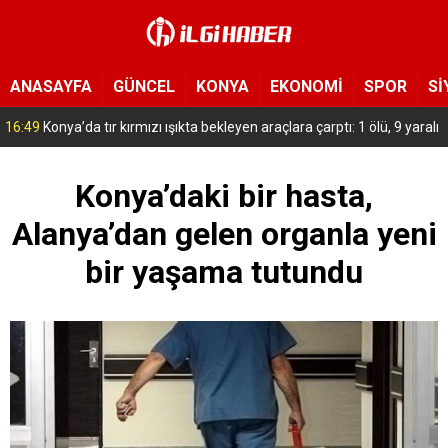
ANASAYFA
GÜNCEL
KONYA
EKONOMİ
SPOR
Sİ
15:54
Yeni Medya Cemiyeti’nden Hakimiyet Gazetesi’ne 30. yıl ziyareti
Konya’daki bir hasta,
Alanya’dan gelen organla yeni
bir yaşama tutundu