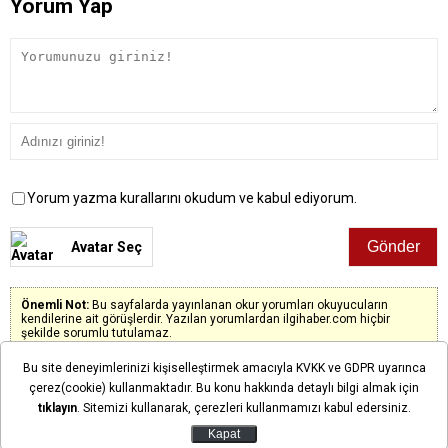
Yorum Yap
Yorum yazma kurallarını okudum ve kabul ediyorum.
Avatar Seç
Önemli Not:
Bu sayfalarda yayınlanan okur yorumları okuyucuların
kendilerine ait görüşlerdir. Yazılan yorumlardan ilgihaber.com hiçbir
şekilde sorumlu tutulamaz.
Bu site deneyimlerinizi kişiselleştirmek amacıyla KVKK ve GDPR uyarınca
çerez(cookie) kullanmaktadır. Bu konu hakkında detaylı bilgi almak için
tıklayın
. Sitemizi kullanarak, çerezleri kullanmamızı kabul edersiniz.
Henüz yorum yapılmadı. İlk yorumu siz yapın!
Kapat