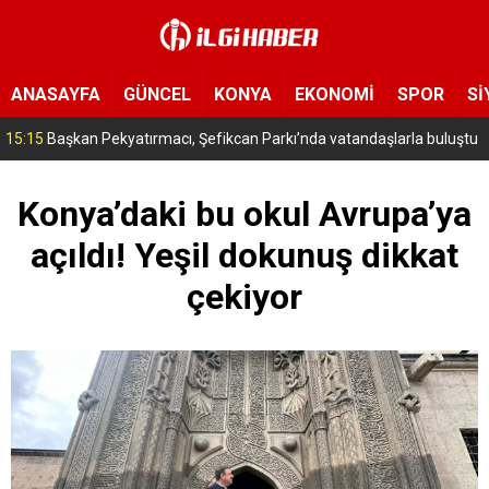
ANASAYFA
GÜNCEL
KONYA
EKONOMİ
SPOR
Sİ
13:42
Konya’da asker uğurlama eğlencesinde çıkan bıçaklı kavgada 1 kişi öldü
Konya’daki bu okul Avrupa’ya
açıldı! Yeşil dokunuş dikkat
çekiyor