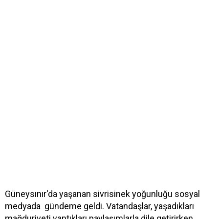
Güneysınır'da yaşanan sivrisinek yoğunluğu sosyal
medyada gündeme geldi. Vatandaşlar, yaşadıkları
mağduriyeti yaptıkları paylaşımlarla dile getirirken,