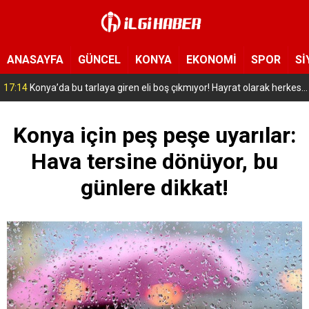
ANASAYFA
GÜNCEL
KONYA
EKONOMİ
SPOR
Sİ
09:24
YENİ Parti’nin Konya’daki ilk ilçe başkanı belli oldu!
Konya için peş peşe uyarılar:
Hava tersine dönüyor, bu
günlere dikkat!