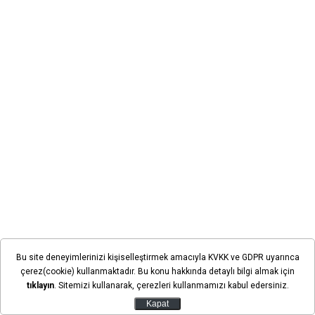
Bu site deneyimlerinizi kişiselleştirmek amacıyla KVKK ve GDPR uyarınca
çerez(cookie) kullanmaktadır. Bu konu hakkında detaylı bilgi almak için
Güneysınır'da yaşanan sivrisinek yoğunluğu sosyal
tıklayın
. Sitemizi kullanarak, çerezleri kullanmamızı kabul edersiniz.
medyada gündeme geldi. Vatandaşlar, yaşadıkları
Kapat
mağduriyeti yaptıkları paylaşımlarla dile getirirken,