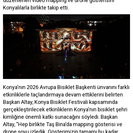
düzenlenen video mapping ve drone gösterisini
Konyalılarla birlikte takip etti.
Konya'nın 2026 Avrupa Bisiklet Başkenti ünvanını farklı
etkinliklerle taçlandırmaya devam ettiklerini belirten
Başkan Altay, Konya Bisiklet Festivali kapsamında
gerçekleştirilecek etkinliklerin Konya'nın bisiklet şehri
kimliğine önemli katkı sunacağını söyledi. Başkan
Altay, "Hep birlikte Taş Bina'da mapping gösterisi ve
drone şovu izledik. Gösterimizin tamamı bu kadar