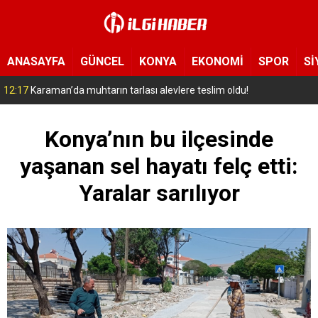
ANASAYFA
GÜNCEL
KONYA
EKONOMİ
SPOR
Sİ
11:52
Konya’da 16 yaşındaki çocuk 3. kattan düştü!
Konya’nın bu ilçesinde
yaşanan sel hayatı felç etti:
Yaralar sarılıyor