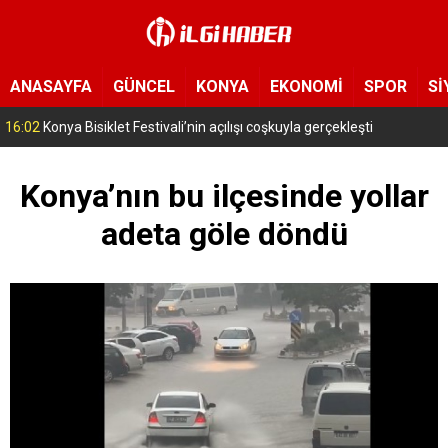
ANASAYFA
GÜNCEL
KONYA
EKONOMİ
SPOR
Sİ
16:02
Konya Bisiklet Festivali’nin açılışı coşkuyla gerçekleşti
Konya’nın bu ilçesinde yollar
adeta göle döndü