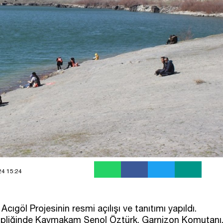
24 15:24
cıgöl Projesinin resmi açılışı ve tanıtımı yapıldı.
hipliğinde Kaymakam Şenol Öztürk, Garnizon Komutanı