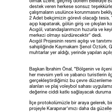
olmak üzere, geçmiş dönem Belediye Baş
destek veren herkese sonsuz teşekkürle
çalışmaların usulünce korunmasını bekliy
2 Adet bekçimizin görevli olacağı tesis, 
açıp kapatarak, gölün giriş ve çıkışları k
Acıgöl, vatandaşlarımızın huzurla ve keyif
merkezi olmayı sürdürecektir” dedi.
Acıgöl Projesinin resmi açılışı ve tanıtım
sahipliğinde Kaymakam Şenol Öztürk, G
muhtarlar yer aldığı, yerinde yapılan açılı
Başkan İbrahim Önal, "Bölgenin ve ilçen
her mevsim yerli ve yabancı turistlerin 
gerçekleştirdiğimiz bu çevre düzenlemesi
alanları ve plaj voleybol sahası uygulama
değerine ciddi katkı sağlayacak duruma 
İlçe protokolümüzle bir araya gelerek, bi
projeyle Karapınar'ımızı daha da güzell