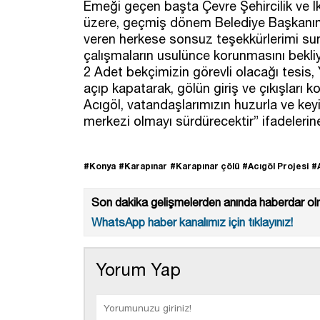
Emeği geçen başta Çevre Şehircilik ve İ
üzere, geçmiş dönem Belediye Başkanına
veren herkese sonsuz teşekkürlerimi su
çalışmaların usulünce korunmasını bekliy
2 Adet bekçimizin görevli olacağı tesis, 
açıp kapatarak, gölün giriş ve çıkışları k
Acıgöl, vatandaşlarımızın huzurla ve keyif
merkezi olmayı sürdürecektir” ifadelerin
#Konya
#Karapınar
#Karapınar çölü
#Acıgöl Projesi
#A
Son dakika gelişmelerden anında haberdar olm
WhatsApp haber kanalımız için tıklayınız!
Yorum Yap