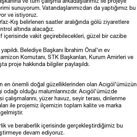
kanına ve tüm çalışma arkadaşlarımız ile projeye
rimi sunuyorum. Vatandaşlarımızdan da yaptığımız bu
or ve istiyoruz.
Yaz-Kış belirlenen saatler aralığında gölü ziyaretlere
ontrol altında alacağız.
 içerisinde vakit geçirebilecekleri, güzel bir cazibe
ı yapıldı. Belediye Başkanı İbrahim Önal'ın ev
arnizon Komutanı, STK Başkanları, Kurum Amirleri ve
şta proje hakkında bilgiler paylaşıldı.
in en önemli doğal güzelliklerinden olan Acıgöl'ümüzün
ilgi odağı olduğu malumlarınızdır. Acıgöl'ümüzde
 çalışmalarını, yüzer havuz, seyir terası, dinlenme
ları ile projemiz ilçemizin toplam kalite ve marka
gelmiştir.
rlik ve beraberlik içerisinde gerçekleştirdiğimiz bu
eştirmeye devam ediyoruz.