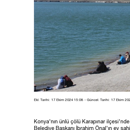
Ekl. Tarihi:
17 Ekim 2024 15:08
- Güncel. Tarihi:
17 Ekim 20
Konya'nın ünlü çölü Karapınar ilçesi'nde A
Belediye Başkanı İbrahim Önal'ın ev sa