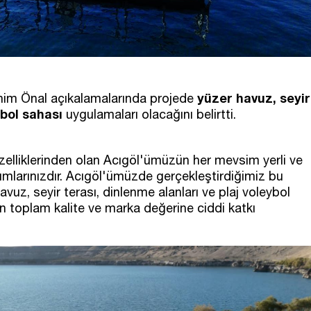
yüzer havuz, seyir
him Önal açıkalamalarında projede
ybol sahası
uygulamaları olacağını belirtti.
:
zelliklerinden olan Acıgöl'ümüzün her mevsim yerli ve
lumlarınızdır. Acıgöl'ümüzde gerçekleştirdiğimiz bu
vuz, seyir terası, dinlenme alanları ve plaj voleybol
in toplam kalite ve marka değerine ciddi katkı