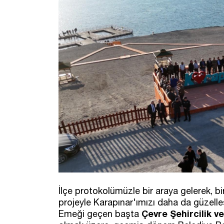
İlçe protokolümüzle bir araya gelerek, bi
projeyle Karapınar'ımızı daha da güzell
Çevre Şehircilik v
Emeği geçen başta