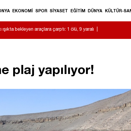
ONYA
EKONOMİ
SPOR
SİYASET
EĞİTİM
DÜNYA
KÜLTÜR-SA
 ışıkta bekleyen araçlara çarptı: 1 ölü, 9 yaralı
|
 plaj yapılıyor!