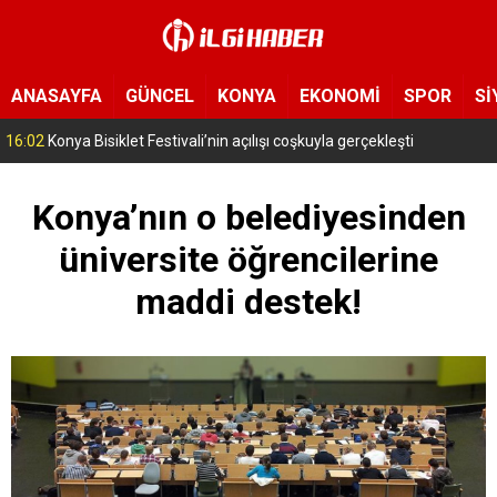
ANASAYFA
GÜNCEL
KONYA
EKONOMİ
SPOR
Sİ
16:02
Konya Bisiklet Festivali’nin açılışı coşkuyla gerçekleşti
Konya’nın o belediyesinden
üniversite öğrencilerine
maddi destek!