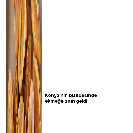
Konya’nın bu ilçesinde
ekmeğe zam geldi