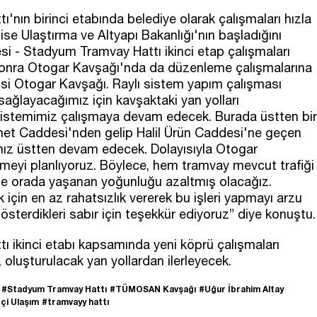
nın birinci etabında belediye olarak çalışmaları hızla
 ise Ulaştırma ve Altyapı Bakanlığı'nın başladığını
si - Stadyum Tramvay Hattı ikinci etap çalışmaları
ra Otogar Kavşağı'nda da düzenleme çalışmalarına
isi Otogar Kavşağı. Raylı sistem yapım çalışması
 sağlayacağımız için kavşaktaki yan yolları
 sistemimiz çalışmaya devam edecek. Burada üstten bir
hmet Caddesi'nden gelip Halil Ürün Caddesi'ne geçen
mız üstten devam edecek. Dolayısıyla Otogar
rmeyi planlıyoruz. Böylece, hem tramvay mevcut trafiği
e orada yaşanan yoğunluğu azaltmış olacağız.
 için en az rahatsızlık vererek bu işleri yapmayı arzu
sterdikleri sabır için teşekkür ediyoruz” diye konuştu.
 ikinci etabı kapsamında yeni köprü çalışmaları
 oluşturulacak yan yollardan ilerleyecek.
#Stadyum Tramvay Hattı
#TÜMOSAN Kavşağı
#Uğur İbrahim Altay
İçi Ulaşım
#tramvayy hattı