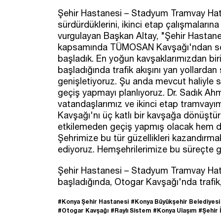
Şehir Hastanesi – Stadyum Tramvay Hattı'
sürdürdüklerini, ikinci etap çalışmalarına
vurgulayan Başkan Altay, "Şehir Hastane
kapsamında TÜMOSAN Kavşağı'ndan son
başladık. En yoğun kavşaklarımızdan bir
başladığında trafik akışını yan yollardan
genişletiyoruz. Şu anda mevcut haliyle
geçiş yapmayı planlıyoruz. Dr. Sadık A
vatandaşlarımız ve ikinci etap tramvayı
Kavşağı'nı üç katlı bir kavşağa dönüştü
etkilemeden geçiş yapmış olacak hem d
Şehrimize bu tür güzellikleri kazandırmak
ediyoruz. Hemşehrilerimize bu süreçte gö
Şehir Hastanesi – Stadyum Tramvay Hattı
başladığında, Otogar Kavşağı'nda trafik,
#Konya Şehir Hastanesi
#Konya Büyükşehir Belediyesi
#Otogar Kavşağı
#Raylı Sistem
#Konya Ulaşım
#Şehir 