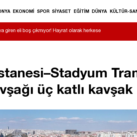
ONYA
EKONOMİ
SPOR
SİYASET
EĞİTİM
DÜNYA
KÜLTÜR-SA
a giren eli boş çıkmıyor! Hayrat olarak herkese
stanesi–Stadyum Tram
vşağı üç katlı kavşak