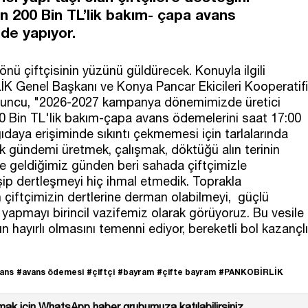
n 200 Bin TL’lik bakım- çapa avans
de yapıyor.
nü çiftçisinin yüzünü güldürecek. Konuyla ilgili
 Genel Başkanı ve Konya Pancar Ekicileri Kooperatifi
uncu, "2026-2027 kampanya dönemimizde üretici
00 Bin TL'lik bakım-çapa avans ödemelerini saat 17:00
 gıdaya erişiminde sıkıntı çekmemesi için tarlalarında
k gündemi üretmek, çalışmak, döktüğü alın terinin
eve geldiğimiz günden beri sahada çiftçimizle
eşip dertleşmeyi hiç ihmal etmedik. Toprakla
çiftçimizin dertlerine derman olabilmeyi, güçlü
i yapmayı birincil vazifemiz olarak görüyoruz. Bu vesile
ın hayırlı olmasını temenni ediyor, bereketli bol kazançlı
ans
#avans ödemesi
#çiftçi
#bayram
#çifte bayram
#PANKOBİRLİK
ak için WhatsApp haber grubumuza katılabilirsiniz.