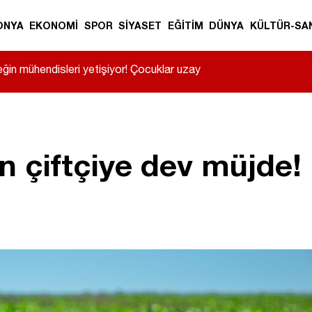
ONYA
EKONOMİ
SPOR
SİYASET
EĞİTİM
DÜNYA
KÜLTÜR-SA
ğin mühendisleri yetişiyor! Çocuklar uzay ve
 çiftçiye dev müjde!