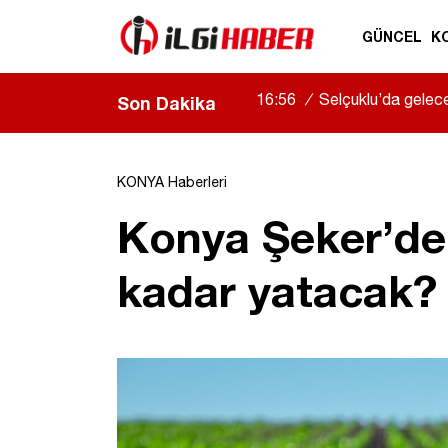
GÜNCEL
K
16:56
/
Selçuklu’da gelece
Son Dakika
havacılığa adım attı
|
KONYA Haberleri
Konya Şeker’den
kadar yatacak?