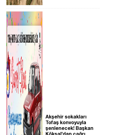
Akşehir sokakları
Tofaş konvoyuyla
şenlenecek! Başkan
Köksal’dan çağrı