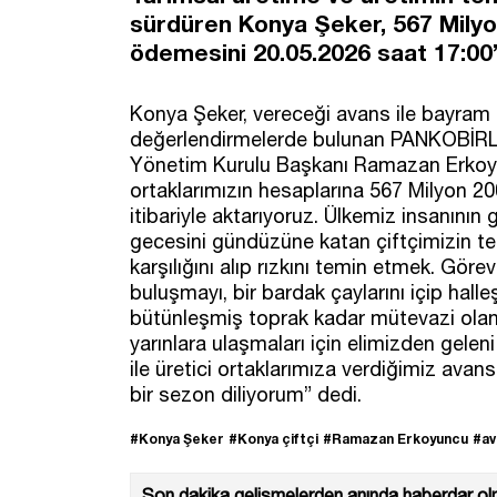
sürdüren Konya Şeker, 567 Milyo
ödemesini 20.05.2026 saat 17:00’
Konya Şeker, vereceği avans ile bayram ö
değerlendirmelerde bulunan PANKOBİRLİK
Yönetim Kurulu Başkanı Ramazan Erkoy
ortaklarımızın hesaplarına 567 Milyon 2
itibariyle aktarıyoruz. Ülkemiz insanının
gecesini gündüzüne katan çiftçimizin te
karşılığını alıp rızkını temin etmek. Gör
buluşmayı, bir bardak çaylarını içip hall
bütünleşmiş toprak kadar mütevazi olan 
yarınlara ulaşmaları için elimizden gelen
ile üretici ortaklarımıza verdiğimiz avans
bir sezon diliyorum” dedi.
#Konya Şeker
#Konya çiftçi
#Ramazan Erkoyuncu
#av
Son dakika gelişmelerden anında haberdar olm