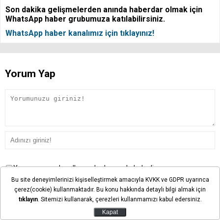
Son dakika gelişmelerden anında haberdar olmak için
WhatsApp haber grubumuza katılabilirsiniz.
WhatsApp haber kanalımız için tıklayınız!
Yorum Yap
Yorum yazma kurallarını okudum ve kabul ediyorum.
Bu site deneyimlerinizi kişiselleştirmek amacıyla KVKK ve GDPR uyarınca
çerez(cookie) kullanmaktadır. Bu konu hakkında detaylı bilgi almak için
Avatar Seç
tıklayın
. Sitemizi kullanarak, çerezleri kullanmamızı kabul edersiniz.
Kapat