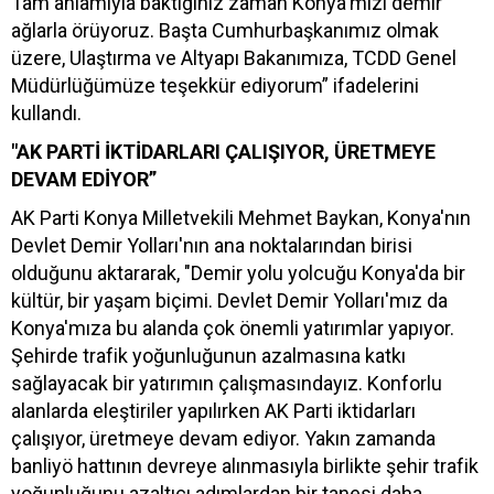
Tam anlamıyla baktığınız zaman Konya'mızı demir
ağlarla örüyoruz. Başta Cumhurbaşkanımız olmak
üzere, Ulaştırma ve Altyapı Bakanımıza, TCDD Genel
Müdürlüğümüze teşekkür ediyorum” ifadelerini
kullandı.
"AK PARTİ İKTİDARLARI ÇALIŞIYOR, ÜRETMEYE
DEVAM EDİYOR”
AK Parti Konya Milletvekili Mehmet Baykan, Konya'nın
Devlet Demir Yolları'nın ana noktalarından birisi
olduğunu aktararak, "Demir yolu yolcuğu Konya'da bir
kültür, bir yaşam biçimi. Devlet Demir Yolları'mız da
Konya'mıza bu alanda çok önemli yatırımlar yapıyor.
Şehirde trafik yoğunluğunun azalmasına katkı
sağlayacak bir yatırımın çalışmasındayız. Konforlu
alanlarda eleştiriler yapılırken AK Parti iktidarları
çalışıyor, üretmeye devam ediyor. Yakın zamanda
banliyö hattının devreye alınmasıyla birlikte şehir trafik
yoğunluğunu azaltıcı adımlardan bir tanesi daha