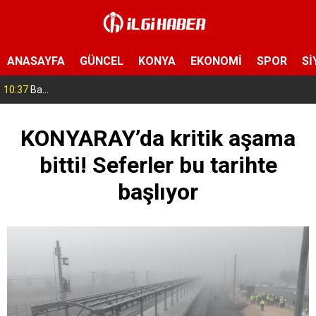
ANASAYFA
GÜNCEL
KONYA
EKONOMİ
SPOR
Sİ
10:37
Bahçelievler’de boşaltılan 4 katlı bina çöktü
KONYARAY’da kritik aşama
bitti! Seferler bu tarihte
başlıyor