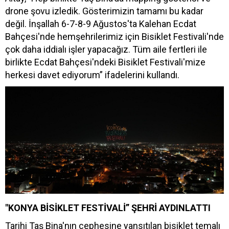
drone şovu izledik. Gösterimizin tamamı bu kadar
değil. İnşallah 6-7-8-9 Ağustos'ta Kalehan Ecdat
Bahçesi'nde hemşehrilerimiz için Bisiklet Festivali'nde
çok daha iddialı işler yapacağız. Tüm aile fertleri ile
birlikte Ecdat Bahçesi'ndeki Bisiklet Festivali'mize
herkesi davet ediyorum” ifadelerini kullandı.
"KONYA BİSİKLET FESTİVALİ” ŞEHRİ AYDINLATTI
Tarihi Taş Bina'nın cephesine yansıtılan bisiklet temalı