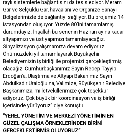
raylı sistemlerle bağlantısını da tesis ediyor. Meram
Gar ve Selçuklu Gar, havaalanı ve Organize Sanayi
Bölgelerimizle de bağlantıyı sağlıyor. Bu projemiz 14
istasyondan oluşuyor. Yüzde 80'ini tamamlamış
durumdayız. İnşallah bu senenin Haziran ayına kadar
altyapımızı ve üst yapımızı tamamlayacağız.
Sinyalizasyon çalışmamıza devam ediyoruz.
Önümüzdeki yıl tamamlayarak Büyükşehir
Belediyemizin iş birliği ile projemizi gerçekleştirmiş
olacağız. Cumhurbaşkanımız Sayın Recep Tayyip
Erdoğan'a, Ulaştırma ve Altyapı Bakanımız Sayın
Abdülkadir Uraloğlu'na, Valimize, Büyükşehir Belediye
Başkanımıza, milletvekillerimize çok teşekkür
ediyoruz. Çok büyük bir koordinasyon ve iş birliği
içerisinde yürüyoruz” diye konuştu.
"YEREL YÖNETİM VE MERKEZİ YÖNETİMİN EN
GÜZEL ÇALIŞMA ÖRNEKLERİNDEN BİRİNİ
GERÇEKLEŞTİRMİŞ OLUYORUZ”