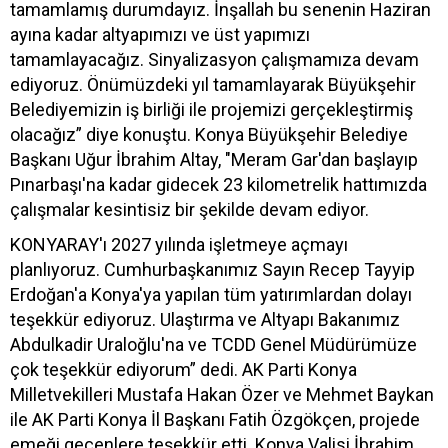
tamamlamış durumdayız. İnşallah bu senenin Haziran
ayına kadar altyapımızı ve üst yapımızı
tamamlayacağız. Sinyalizasyon çalışmamıza devam
ediyoruz. Önümüzdeki yıl tamamlayarak Büyükşehir
Belediyemizin iş birliği ile projemizi gerçekleştirmiş
olacağız” diye konuştu. Konya Büyükşehir Belediye
Başkanı Uğur İbrahim Altay, "Meram Gar'dan başlayıp
Pınarbaşı'na kadar gidecek 23 kilometrelik hattımızda
çalışmalar kesintisiz bir şekilde devam ediyor.
KONYARAY'ı 2027 yılında işletmeye açmayı
planlıyoruz. Cumhurbaşkanımız Sayın Recep Tayyip
Erdoğan'a Konya'ya yapılan tüm yatırımlardan dolayı
teşekkür ediyoruz. Ulaştırma ve Altyapı Bakanımız
Abdulkadir Uraloğlu'na ve TCDD Genel Müdürümüze
çok teşekkür ediyorum” dedi. AK Parti Konya
Milletvekilleri Mustafa Hakan Özer ve Mehmet Baykan
ile AK Parti Konya İl Başkanı Fatih Özgökçen, projede
emeği geçenlere teşekkür etti. Konya Valisi İbrahim