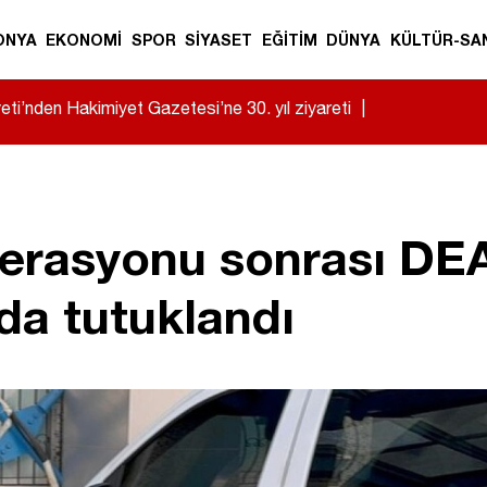
ONYA
EKONOMİ
SPOR
SİYASET
EĞİTİM
DÜNYA
KÜLTÜR-SA
i’nden Hakimiyet Gazetesi’ne 30. yıl ziyareti
|
perasyonu sonrası DE
da tutuklandı