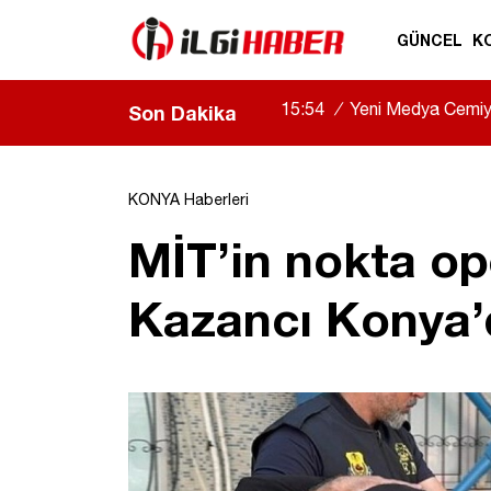
GÜNCEL
K
15:54
/
Yeni Medya Cemiyet
Son Dakika
KONYA Haberleri
MİT’in nokta o
Kazancı Konya’