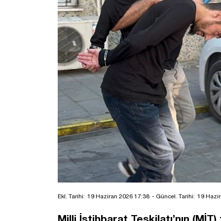
Ekl. Tarihi:
19 Haziran 2026 17:38
- Güncel. Tarihi:
19 Hazir
Milli İstihbarat Teşkilatı’nın (Mİ