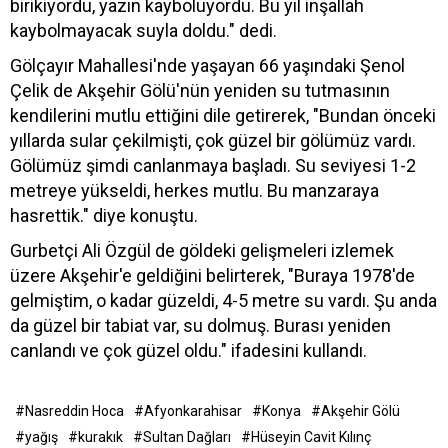
birikiyordu, yazın kayboluyordu. Bu yıl inşallah
kaybolmayacak suyla doldu." dedi.
Gölçayır Mahallesi'nde yaşayan 66 yaşındaki Şenol
Çelik de Akşehir Gölü'nün yeniden su tutmasının
kendilerini mutlu ettiğini dile getirerek, "Bundan önceki
yıllarda sular çekilmişti, çok güzel bir gölümüz vardı.
Gölümüz şimdi canlanmaya başladı. Su seviyesi 1-2
metreye yükseldi, herkes mutlu. Bu manzaraya
hasrettik." diye konuştu.
Gurbetçi Ali Özgül de göldeki gelişmeleri izlemek
üzere Akşehir'e geldiğini belirterek, "Buraya 1978'de
gelmiştim, o kadar güzeldi, 4-5 metre su vardı. Şu anda
da güzel bir tabiat var, su dolmuş. Burası yeniden
canlandı ve çok güzel oldu." ifadesini kullandı.
#Nasreddin Hoca
#Afyonkarahisar
#Konya
#Akşehir Gölü
#yağış
#kurakık
#Sultan Dağları
#Hüseyin Cavit Kılınç