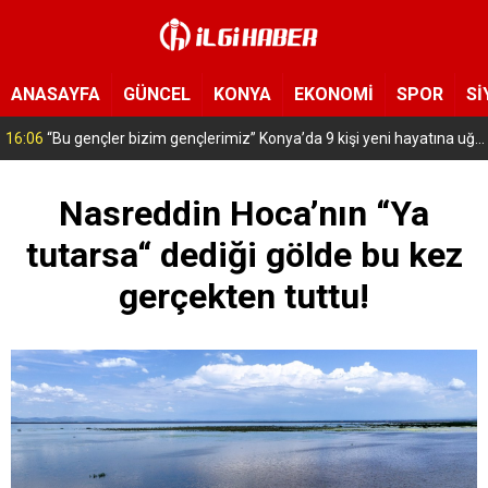
ANASAYFA
GÜNCEL
KONYA
EKONOMİ
SPOR
Sİ
16:06
“Bu gençler bizim gençlerimiz” Konya’da 9 kişi yeni hayatına uğurlandı
Nasreddin Hoca’nın “Ya
tutarsa“ dediği gölde bu kez
gerçekten tuttu!