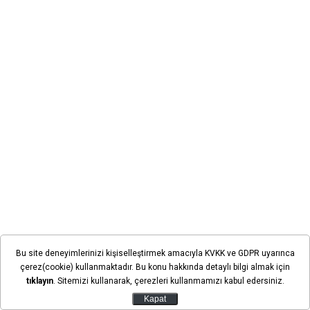
AK Parti Ereğli İlçe Başkanı İbrahim Erol'un iki gün
Bu site deneyimlerinizi kişiselleştirmek amacıyla KVKK ve GDPR uyarınca
çerez(cookie) kullanmaktadır. Bu konu hakkında detaylı bilgi almak için
önce görevden alınmasının ardından teşkilatta yeni bir
tıklayın
. Sitemizi kullanarak, çerezleri kullanmamızı kabul edersiniz.
süreç başladı.
Bugün ise ilçe yönetim kurulunda yer
Kapat
alan üyelerin istifalarının alındığı öğrenildi.