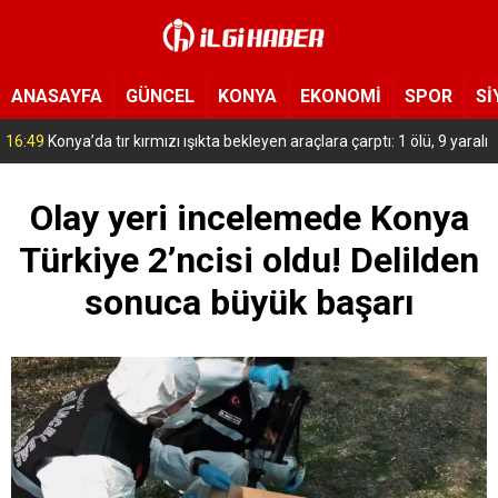
ANASAYFA
GÜNCEL
KONYA
EKONOMİ
SPOR
Sİ
15:54
Yeni Medya Cemiyeti’nden Hakimiyet Gazetesi’ne 30. yıl ziyareti
Olay yeri incelemede Konya
Türkiye 2’ncisi oldu! Delilden
sonuca büyük başarı