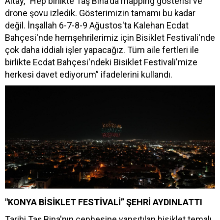
Altay, "Hep birlikte Taş Bina'da mapping gösterisi ve
drone şovu izledik. Gösterimizin tamamı bu kadar
değil. İnşallah 6-7-8-9 Ağustos'ta Kalehan Ecdat
Bahçesi'nde hemşehrilerimiz için Bisiklet Festivali'nde
çok daha iddialı işler yapacağız. Tüm aile fertleri ile
birlikte Ecdat Bahçesi'ndeki Bisiklet Festivali'mize
herkesi davet ediyorum” ifadelerini kullandı.
"KONYA BİSİKLET FESTİVALİ” ŞEHRİ AYDINLATTI
Tarihi Taş Bina'nın cephesine yansıtılan bisiklet temalı