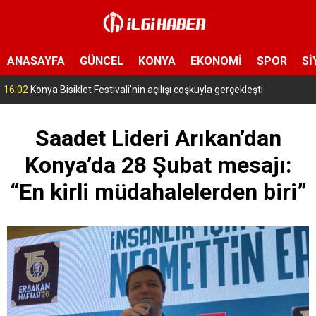
ANASAYFA
GÜNCEL
KONYA
EKONOMİ
SPOR
Sİ
15:11
Konya’da zabıta ve polis sahada! Toplu taşıma araçları tek tek denetleniyor
Saadet Lideri Arıkan’dan
Konya’da 28 Şubat mesajı:
“En kirli müdahalelerden biri”