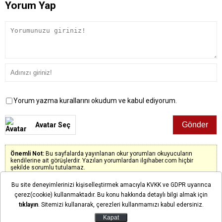
Yorum Yap
Yorum yazma kurallarını okudum ve kabul ediyorum.
Avatar Seç
Önemli Not:
Bu sayfalarda yayınlanan okur yorumları okuyucuların
kendilerine ait görüşlerdir. Yazılan yorumlardan ilgihaber.com hiçbir
şekilde sorumlu tutulamaz.
Bu site deneyimlerinizi kişiselleştirmek amacıyla KVKK ve GDPR uyarınca
çerez(cookie) kullanmaktadır. Bu konu hakkında detaylı bilgi almak için
Henüz yorum yapılmadı. İlk yorumu siz yapın!
tıklayın
. Sitemizi kullanarak, çerezleri kullanmamızı kabul edersiniz.
Kapat