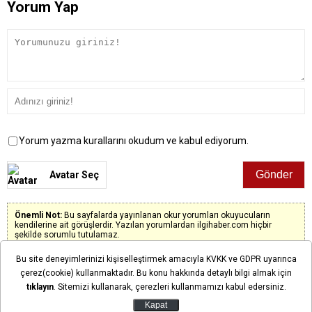
Yorum Yap
Yorum yazma kurallarını okudum ve kabul ediyorum.
Avatar Seç
Önemli Not:
Bu sayfalarda yayınlanan okur yorumları okuyucuların
kendilerine ait görüşlerdir. Yazılan yorumlardan ilgihaber.com hiçbir
şekilde sorumlu tutulamaz.
Bu site deneyimlerinizi kişiselleştirmek amacıyla KVKK ve GDPR uyarınca
çerez(cookie) kullanmaktadır. Bu konu hakkında detaylı bilgi almak için
Henüz yorum yapılmadı. İlk yorumu siz yapın!
tıklayın
. Sitemizi kullanarak, çerezleri kullanmamızı kabul edersiniz.
Kapat