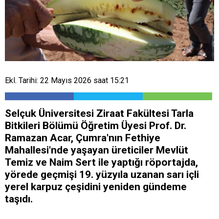
Ekl. Tarihi: 22 Mayıs 2026 saat 15:21
Selçuk Üniversitesi Ziraat Fakültesi Tarla
Bitkileri Bölümü Öğretim Üyesi Prof. Dr.
Ramazan Acar, Çumra'nın Fethiye
Mahallesi'nde yaşayan üreticiler Mevlüt
Temiz ve Naim Sert ile yaptığı röportajda,
yörede geçmişi 19. yüzyıla uzanan sarı içli
yerel karpuz çeşidini yeniden gündeme
taşıdı.