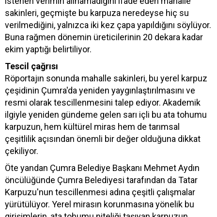
istenen verimin alınamadığını ifade eden mahalle
sakinleri, geçmişte bu karpuza neredeyse hiç su
verilmediğini, yalnızca iki kez çapa yapıldığını söylüyor.
Buna rağmen dönemin üreticilerinin 20 dekara kadar
ekim yaptığı belirtiliyor.
Tescil çağrısı
Röportajın sonunda mahalle sakinleri, bu yerel karpuz
çeşidinin Çumra'da yeniden yaygınlaştırılmasını ve
resmi olarak tescillenmesini talep ediyor. Akademik
ilgiyle yeniden gündeme gelen sarı içli bu ata tohumu
karpuzun, hem kültürel miras hem de tarımsal
çeşitlilik açısından önemli bir değer olduğuna dikkat
çekiliyor.
Öte yandan Çumra Belediye Başkanı Mehmet Aydın
öncülüğünde Çumra Belediyesi tarafından da Tatar
Karpuzu'nun tescillenmesi adına çeşitli çalışmalar
yürütülüyor. Yerel mirasın korunmasına yönelik bu
girişimlerin, ata tohumu niteliği taşıyan karpuzun