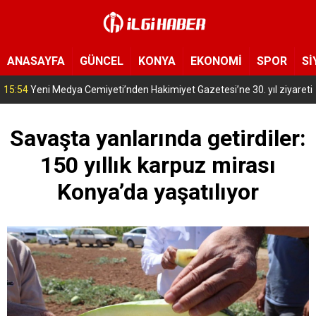
ANASAYFA
GÜNCEL
KONYA
EKONOMİ
SPOR
Sİ
15:39
Konya’nın bu ilçesinde sivrisinekler hayatı zehir etti! Hastanelik olanlar var
Savaşta yanlarında getirdiler:
150 yıllık karpuz mirası
Konya’da yaşatılıyor