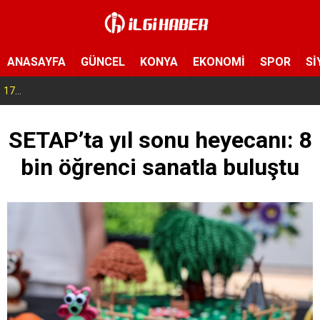
ANASAYFA
GÜNCEL
KONYA
EKONOMİ
SPOR
Sİ
17:14
Konya’da bu tarlaya giren eli boş çıkmıyor! Hayrat olarak herkese açıldı
SETAP’ta yıl sonu heyecanı: 8
bin öğrenci sanatla buluştu