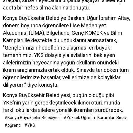
araçları, sınav heyecanını dışarıda yaşayan aileler için
adeta bir nefes alma alanına dönüştü.
Konya Büyükşehir Belediye Başkanı Uğur İbrahim Altay,
dönem boyunca öğrencilere Lise Medeniyet
Akademisi (LİMA), Bilgehane, Genç KOMEK ve Bilim
Kampları ile destekte bulunduklarını anımsatarak,
"Gençlerimizin hedeflerine ulaşması en büyük
temennimiz. YKS dolayısıyla evlatlarını bekleyen
ailelerimizin heyecanına yoğun okulların önündeki
ikram araçlarımızla ortak olduk. Sınavda ter döken tüm
öğrencilerimize başarılar, velilerimize de kolaylıklar
diliyorum” diye konuştu.
Konya Büyükşehir Belediyesi, bugün olduğu gibi
YKS'nin yarın gerçekleştirilecek ikinci oturumunda
farklı okullarda ailelere yönelik ikramları sürdürecek.
#Konya Büyükşehir Belediyesi
#Yüksek Öğretim Kurumları Sınavı
#öğrenci
#YKS