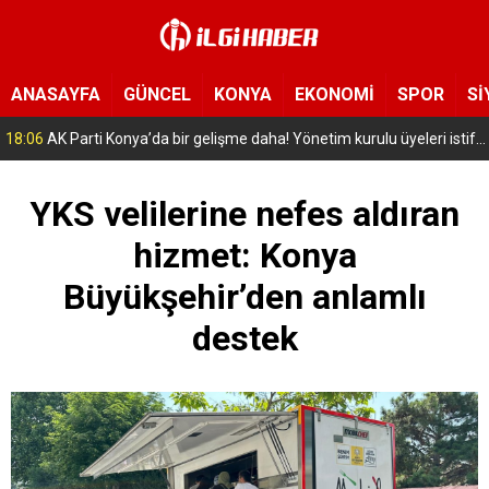
ANASAYFA
GÜNCEL
KONYA
EKONOMİ
SPOR
Sİ
16:56
Selçuklu’da geleceğin mühendisleri yetişiyor! Çocuklar uzay ve havacılığa adım attı
YKS velilerine nefes aldıran
hizmet: Konya
Büyükşehir’den anlamlı
destek