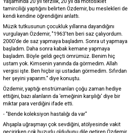
Yaşamında 20 yıl terzilik, 20 yıl da motosiklet
tamirciliği yaptığını belirten Özdemir, bu meslekleri de
kendi kendine öğrendiğini anlattı.
Müzik tutkusunun çocukluk yıllarına dayandığını
vurgulayan Özdemir, "1963'ten beri saz çalıyordum.
2000'de de saz yapmaya başladım. Sonra ut yapmaya
başladım. Daha sonra kabak kemane yapmaya
başladım. Böyle geldi geçti ömrümüz. Benim hiç
ustam yok. Kimsenin yanında da görmedim. Allah
vergisi işte. Ben hiçbir işi ustadan görmedim. Sıfırdan
her şeyini yaparım." diye konuştu.
Özdemir, yaptığı enstrümanları çoğu zaman hediye
ettiğini, bazı alanların da 'emeğinin karşılığı' diye bir
miktar para verdiğini ifade etti.
- "Bende koleksiyon hastalığı da var"
Ahşapla uğraşmayı çok sevdiğini, atölyesinde vakit
geçirirken çok huzurlu olduğunu dile getiren Özdemir,