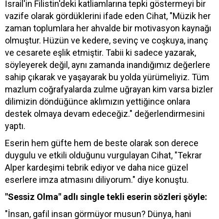
İsrail'in Filistin'deki katliamlarına tepki göstermeyi bir
vazife olarak gördüklerini ifade eden Cihat, "Müzik her
zaman toplumlara her ahvalde bir motivasyon kaynağı
olmuştur. Hüzün ve kedere, sevinç ve coşkuya, inanç
ve cesarete eşlik etmiştir. Tabii ki sadece yazarak,
söyleyerek değil, aynı zamanda inandığımız değerlere
sahip çıkarak ve yaşayarak bu yolda yürümeliyiz. Tüm
mazlum coğrafyalarda zulme uğrayan kim varsa bizler
dilimizin döndüğünce aklımızın yettiğince onlara
destek olmaya devam edeceğiz." değerlendirmesini
yaptı.
Eserin hem güfte hem de beste olarak son derece
duygulu ve etkili olduğunu vurgulayan Cihat, "Tekrar
Alper kardeşimi tebrik ediyor ve daha nice güzel
eserlere imza atmasını diliyorum." diye konuştu.
"Sessiz Olma" adlı single tekli eserin sözleri şöyle:
"İnsan, gafil insan görmüyor musun? Dünya, hani