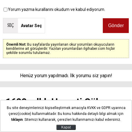
Yorum yazma kurallarını okudum ve kabul ediyorum.
Avatar Seç
Önemli Not:
Bu sayfalarda yayınlanan okur yorumları okuyucuların
kendilerine ait görüşlerdir. Yazılan yorumlardan ilgihaber.com hiçbir
şekilde sorumlu tutulamaz.
Henüz yorum yapılmadı. İlk yorumu siz yapın!
1600 yıllık Hazreti Süleyman
Bu site deneyimlerinizi kişiselleştirmek amacıyla KVKK ve GDPR uyarınca
betimli kolye ucu bulundu!
çerez(cookie) kullanmaktadır. Bu konu hakkında detaylı bilgi almak için
tıklayın
. Sitemizi kullanarak, çerezleri kullanmamızı kabul edersiniz.
Kapat