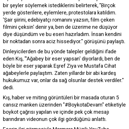
bir şeyler söylemek istediklerini belirterek, "Birçok
yerde gösterilere, eylemlere, protestolara katıldım.
'Şair şiirini, edebiyatçı romanını yazsın, film çeken
filmini çeksin' denir ya, ben de üzerime ne düşüyor
diye düşündüm ve bu eseri hazırladım. İnsan kendini
bir noktadan sonra aciz hissediyor." görüşünü paylaştı.
Dinleyicilerden de bu yönde talepler geldiğini ifade
eden Kış, "'Ağabey bir eser yapsan' diyorlardı, ben de
böyle bir eser yaparak Eşref Ziya ve Mustafa Cihat
ağabeylerle paylaştım. Zaten yıllardır bir abi kardeş
hukukumuz var, onlar da sağ olsunlar destek verdiler."
dedi.
Kış, haber ve miting görüntüleri bir masada oturan 5
cansız manken üzerinden "#BoykotaDevam" etiketiyle
boykot çağrısı yapılan ve içinde pek çok mesajı
barındıran videonun çok ilgi gördüğünü anlattı.