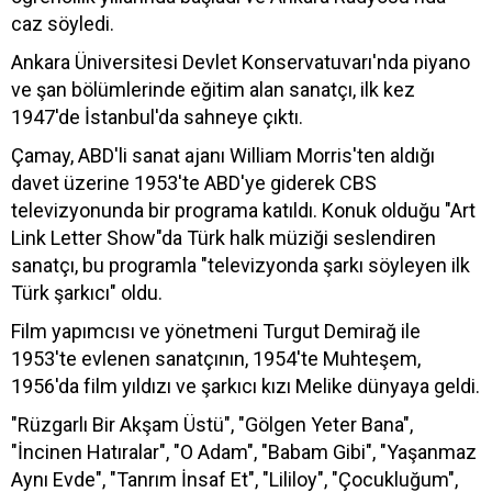
caz söyledi.
Ankara Üniversitesi Devlet Konservatuvarı'nda piyano
ve şan bölümlerinde eğitim alan sanatçı, ilk kez
1947'de İstanbul'da sahneye çıktı.
Çamay, ABD'li sanat ajanı William Morris'ten aldığı
davet üzerine 1953'te ABD'ye giderek CBS
televizyonunda bir programa katıldı. Konuk olduğu "Art
Link Letter Show"da Türk halk müziği seslendiren
sanatçı, bu programla "televizyonda şarkı söyleyen ilk
Türk şarkıcı" oldu.
Film yapımcısı ve yönetmeni Turgut Demirağ ile
1953'te evlenen sanatçının, 1954'te Muhteşem,
1956'da film yıldızı ve şarkıcı kızı Melike dünyaya geldi.
"Rüzgarlı Bir Akşam Üstü", "Gölgen Yeter Bana",
"İncinen Hatıralar", "O Adam", "Babam Gibi", "Yaşanmaz
Aynı Evde", "Tanrım İnsaf Et", "Lililoy", "Çocukluğum",