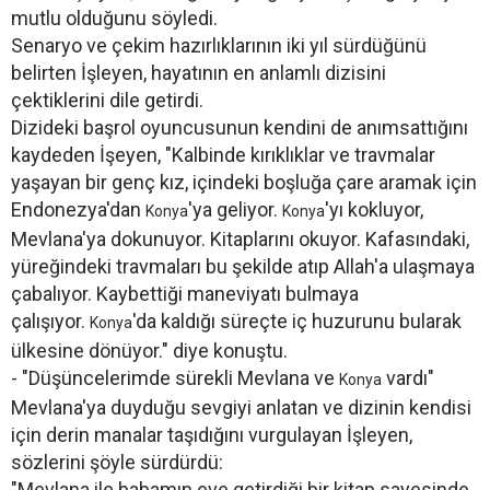
mutlu olduğunu söyledi.
Senaryo ve çekim hazırlıklarının iki yıl sürdüğünü
belirten İşleyen, hayatının en anlamlı dizisini
çektiklerini dile getirdi.
Dizideki başrol oyuncusunun kendini de anımsattığını
kaydeden İşeyen, "Kalbinde kırıklıklar ve travmalar
yaşayan bir genç kız, içindeki boşluğa çare aramak için
Endonezya'dan
'ya geliyor.
'yı kokluyor,
Konya
Konya
Mevlana'ya dokunuyor. Kitaplarını okuyor. Kafasındaki,
yüreğindeki travmaları bu şekilde atıp Allah'a ulaşmaya
çabalıyor. Kaybettiği maneviyatı bulmaya
çalışıyor.
'da kaldığı süreçte iç huzurunu bularak
Konya
ülkesine dönüyor." diye konuştu.
- "Düşüncelerimde sürekli Mevlana ve
vardı"
Konya
Mevlana'ya duyduğu sevgiyi anlatan ve dizinin kendisi
için derin manalar taşıdığını vurgulayan İşleyen,
sözlerini şöyle sürdürdü:
"Mevlana ile babamın eve getirdiği bir kitap sayesinde