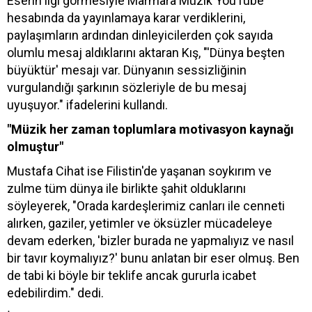
Eserin ilgi görmesiyle Marmara Müzik YouTube
hesabında da yayınlamaya karar verdiklerini,
paylaşımların ardından dinleyicilerden çok sayıda
olumlu mesaj aldıklarını aktaran Kış, "'Dünya beşten
büyüktür' mesajı var. Dünyanın sessizliğinin
vurgulandığı şarkının sözleriyle de bu mesaj
uyuşuyor." ifadelerini kullandı.
"Müzik her zaman toplumlara motivasyon kaynağı
olmuştur"
Mustafa Cihat ise Filistin'de yaşanan soykırım ve
zulme tüm dünya ile birlikte şahit olduklarını
söyleyerek, "Orada kardeşlerimiz canları ile cenneti
alırken, gaziler, yetimler ve öksüzler mücadeleye
devam ederken, 'bizler burada ne yapmalıyız ve nasıl
bir tavır koymalıyız?' bunu anlatan bir eser olmuş. Ben
de tabi ki böyle bir teklife ancak gururla icabet
edebilirdim." dedi.