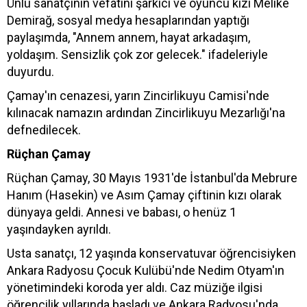
Ünlü sanatçının vefatını şarkıcı ve oyuncu kızı Melike
Demirağ, sosyal medya hesaplarından yaptığı
paylaşımda, "Annem annem, hayat arkadaşım,
yoldaşım. Sensizlik çok zor gelecek." ifadeleriyle
duyurdu.
Çamay'ın cenazesi, yarın Zincirlikuyu Camisi'nde
kılınacak namazın ardından Zincirlikuyu Mezarlığı'na
defnedilecek.
Rüçhan Çamay
Rüçhan Çamay, 30 Mayıs 1931'de İstanbul'da Mebrure
Hanım (Hasekin) ve Asım Çamay çiftinin kızı olarak
dünyaya geldi. Annesi ve babası, o henüz 1
yaşındayken ayrıldı.
Usta sanatçı, 12 yaşında konservatuvar öğrencisiyken
Ankara Radyosu Çocuk Kulübü'nde Nedim Otyam'ın
yönetimindeki koroda yer aldı. Caz müziğe ilgisi
öğrencilik yıllarında başladı ve Ankara Radyosu'nda