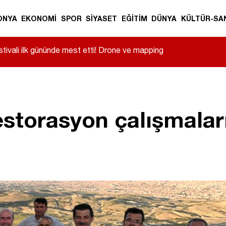
ONYA
EKONOMİ
SPOR
SİYASET
EĞİTİM
DÜNYA
KÜLTÜR-SA
tivali ilk gününde mest etti! Drone ve mapping
estorasyon çalışmalar