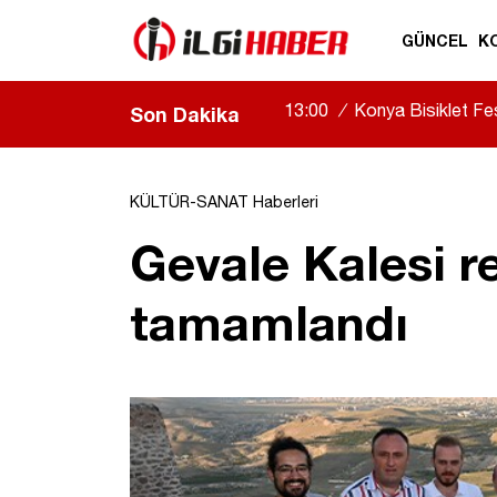
GÜNCEL
K
13:00
/
Konya Bisiklet Fes
Son Dakika
gösterileri nefes kesti
|
KÜLTÜR-SANAT Haberleri
Gevale Kalesi r
tamamlandı