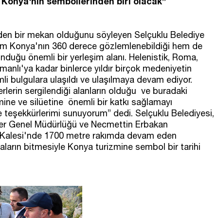
 Konya'nın sembollerinden biri olacak”
 giden bir mekan olduğunu söyleyen Selçuklu Belediye
em Konya'nın 360 derece gözlemlenebildiği hem de
nduğu önemli bir yerleşim alanı. Helenistik, Roma,
anlı'ya kadar binlerce yıldır birçok medeniyetin
emli bulgulara ulaşıldı ve ulaşılmaya devam ediyor.
rlerin sergilendiği alanların olduğu ve buradaki
mine ve silüetine önemli bir katkı sağlamayı
eşekkürlerimi sunuyorum” dedi. Selçuklu Belediyesi,
ler Genel Müdürlüğü ve Necmettin Erbakan
vale Kalesi'nde 1700 metre rakımda devam eden
ların bitmesiyle Konya turizmine sembol bir tarihi