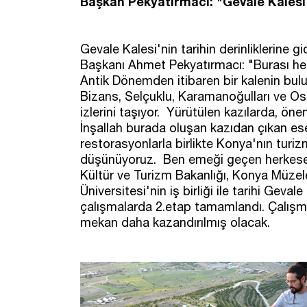
Başkan Pekyatırmacı: "Gevale Kalesi
Gevale Kalesi'nin tarihin derinliklerine
Başkanı Ahmet Pekyatırmacı: "Burası h
Antik Dönemden itibaren bir kalenin bulu
Bizans, Selçuklu, Karamanoğulları ve Osm
izlerini taşıyor. Yürütülen kazılarda, ön
İnşallah burada oluşan kazıdan çıkan ese
restorasyonlarla birlikte Konya'nın turiz
düşünüyoruz. Ben emeği geçen herkese t
Kültür ve Turizm Bakanlığı, Konya Müze
Üniversitesi'nin iş birliği ile tarihi Ge
çalışmalarda 2.etap tamamlandı. Çalışma
mekan daha kazandırılmış olacak.