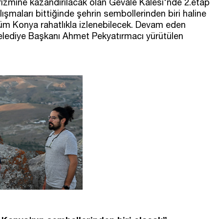
rizmine kazandırılacak olan Gevale Kalesi'nde 2.etap
şmaları bittiğinde şehrin sembollerinden biri haline
tüm Konya rahatlıkla izlenebilecek. Devam eden
Belediye Başkanı Ahmet Pekyatırmacı yürütülen