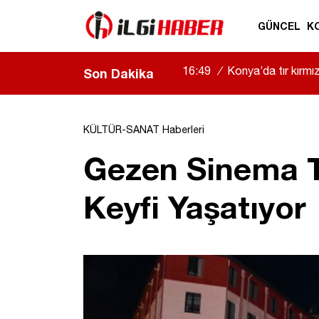
GÜNCEL
K
16:49
/
Konya’da tır kırmızı
Son Dakika
KÜLTÜR-SANAT Haberleri
Gezen Sinema T
Keyfi Yaşatıyor