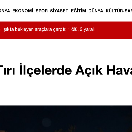
ONYA
EKONOMİ
SPOR
SİYASET
EĞİTİM
DÜNYA
KÜLTÜR-SA
 ışıkta bekleyen araçlara çarptı: 1 ölü, 9 yaralı
|
ırı İlçelerde Açık Ha