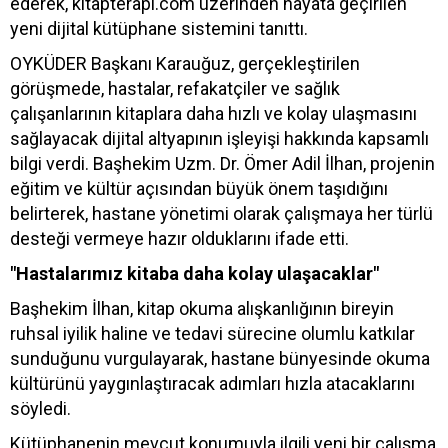
ederek, kitapterapi.com üzerinden hayata geçirilen
yeni dijital kütüphane sistemini tanıttı.
OYKÜDER Başkanı Karauğuz, gerçekleştirilen
görüşmede, hastalar, refakatçiler ve sağlık
çalışanlarının kitaplara daha hızlı ve kolay ulaşmasını
sağlayacak dijital altyapının işleyişi hakkında kapsamlı
bilgi verdi. Başhekim Uzm. Dr. Ömer Adil İlhan, projenin
eğitim ve kültür açısından büyük önem taşıdığını
belirterek, hastane yönetimi olarak çalışmaya her türlü
desteği vermeye hazır olduklarını ifade etti.
"Hastalarımız kitaba daha kolay ulaşacaklar"
Başhekim İlhan, kitap okuma alışkanlığının bireyin
ruhsal iyilik haline ve tedavi sürecine olumlu katkılar
sunduğunu vurgulayarak, hastane bünyesinde okuma
kültürünü yaygınlaştıracak adımları hızla atacaklarını
söyledi.
Kütüphanenin mevcut konumuyla ilgili yeni bir çalışma