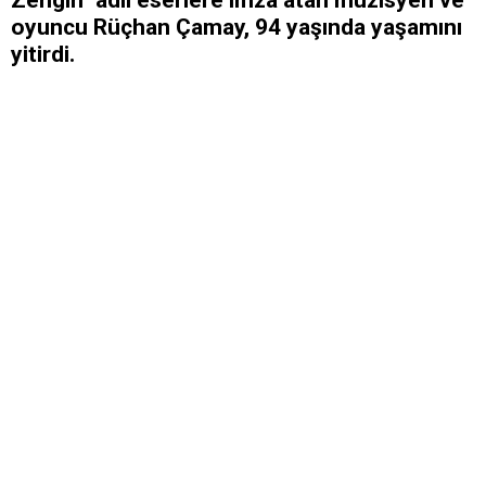
Zengin" adlı eserlere imza atan müzisyen ve
oyuncu Rüçhan Çamay, 94 yaşında yaşamını
yitirdi.