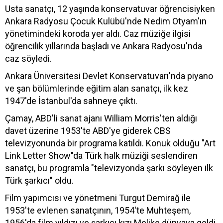
Usta sanatçı, 12 yaşında konservatuvar öğrencisiyken
Ankara Radyosu Çocuk Kulübü'nde Nedim Otyam'ın
yönetimindeki koroda yer aldı. Caz müziğe ilgisi
öğrencilik yıllarında başladı ve Ankara Radyosu'nda
caz söyledi.
Ankara Üniversitesi Devlet Konservatuvarı'nda piyano
ve şan bölümlerinde eğitim alan sanatçı, ilk kez
1947'de İstanbul'da sahneye çıktı.
Çamay, ABD'li sanat ajanı William Morris'ten aldığı
davet üzerine 1953'te ABD'ye giderek CBS
televizyonunda bir programa katıldı. Konuk olduğu "Art
Link Letter Show"da Türk halk müziği seslendiren
sanatçı, bu programla "televizyonda şarkı söyleyen ilk
Türk şarkıcı" oldu.
Film yapımcısı ve yönetmeni Turgut Demirağ ile
1953'te evlenen sanatçının, 1954'te Muhteşem,
1956'da film yıldızı ve şarkıcı kızı Melike dünyaya geldi.