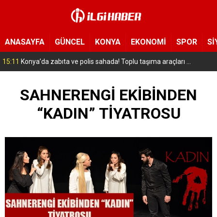
ANASAYFA
GÜNCEL
KONYA
EKONOMİ
SPOR
Sİ
15:11
Konya’da zabıta ve polis sahada! Toplu taşıma araçları tek tek denetleniyor
SAHNERENGİ EKİBİNDEN
“KADIN” TİYATROSU