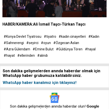
HABER/KAMERA:Ali İsmail Taşcı-Türkan Taşcı
#Konya Devlet Tiyatrosu
#tiyatro
#kadın cinayetleri
#Kadın
#Sahnerengi
#seyirci
#oyun
#Özgecan Aslan
#Azra Gülendam
#Emine Bulut
#Güldünya Tören
#hayal
#hayat
#ellerinden
#alındı
Son dakika gelişmelerden anında haberdar olmak için
WhatsApp haber grubumuza katılabilirsiniz.
WhatsApp haber kanalımız için tıklayınız!
Son dakika gelişmelerden anında haberdar olun!
Google