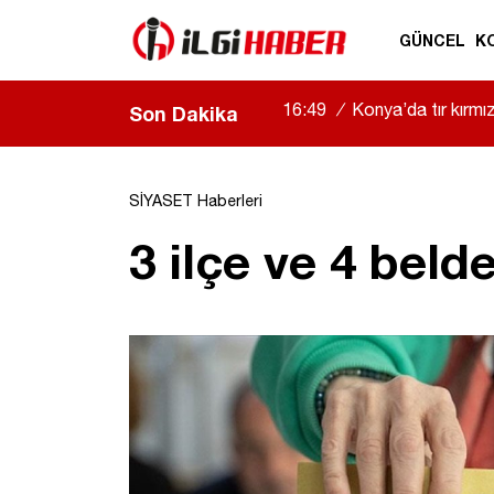
GÜNCEL
K
16:49
/
Konya’da tır kırmızı
Son Dakika
SİYASET Haberleri
3 ilçe ve 4 bel