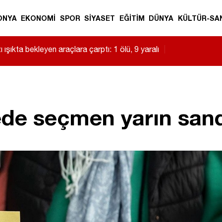
ONYA
EKONOMİ
SPOR
SİYASET
EĞİTİM
DÜNYA
KÜLTÜR-SA
 ışıkta bekleyen araçlara çarptı: 1 ölü, 9 yaralı
|
dede seçmen yarın san