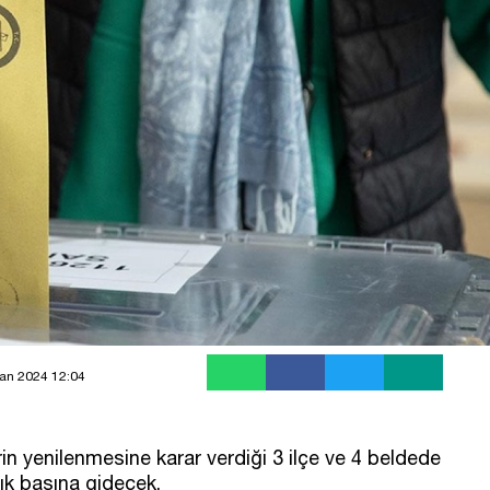
an 2024 12:04
n yenilenmesine karar verdiği 3 ilçe ve 4 beldede
ık başına gidecek.