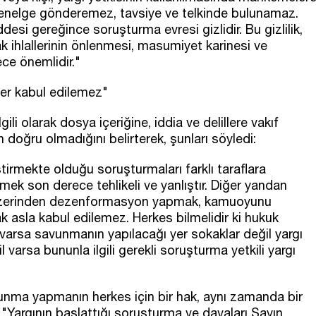
genelge gönderemez, tavsiye ve telkinde bulunamaz.
 gereğince soruşturma evresi gizlidir. Bu gizlilik,
k ihlallerinin önlenmesi, masumiyet karinesi ve
ce önemlidir."
er kabul edilemez"
ili olarak dosya içeriğine, iddia ve delillere vakıf
oğru olmadığını belirterek, şunları söyledi:
tirmekte olduğu soruşturmaları farklı taraflara
rmek son derece tehlikeli ve yanlıştır. Diğer yandan
r üzerinden dezenformasyon yapmak, kamuoyunu
 asla kabul edilemez. Herkes bilmelidir ki hukuk
a varsa savunmanın yapılacağı yer sokaklar değil yargı
l varsa bununla ilgili gerekli soruşturma yetkili yargı
nma yapmanın herkes için bir hak, aynı zamanda bir
"Yargının başlattığı soruşturma ve davaları Sayın