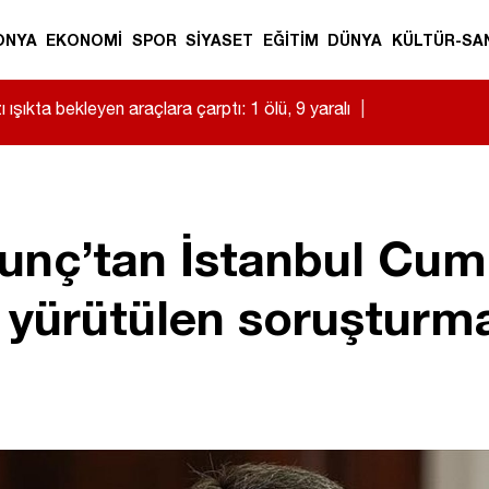
ONYA
EKONOMİ
SPOR
SİYASET
EĞİTİM
DÜNYA
KÜLTÜR-SA
 ışıkta bekleyen araçlara çarptı: 1 ölü, 9 yaralı
|
unç’tan İstanbul Cum
 yürütülen soruşturmal