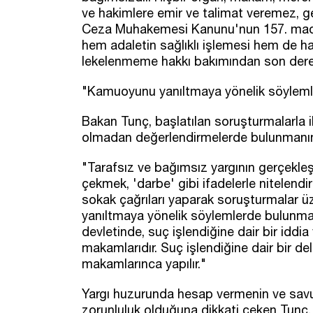
ve hakimlere emir ve talimat veremez, 
Ceza Muhakemesi Kanunu'nun 157. maddesi
hem adaletin sağlıklı işlemesi hem de ha
lekelenmeme hakkı bakımından son dere
"Kamuoyunu yanıltmaya yönelik söyleml
Bakan Tunç, başlatılan soruşturmalarla ilg
olmadan değerlendirmelerde bulunmanın d
"Tarafsız ve bağımsız yargının gerçekleş
çekmek, 'darbe' gibi ifadelerle nitelendi
sokak çağrıları yaparak soruşturmala
yanıltmaya yönelik söylemlerde bulunmak
devletinde, suç işlendiğine dair bir iddi
makamlarıdır. Suç işlendiğine dair bir deli
makamlarınca yapılır."
Yargı huzurunda hesap vermenin ve savu
zorunluluk olduğuna dikkati çeken Tunç, 