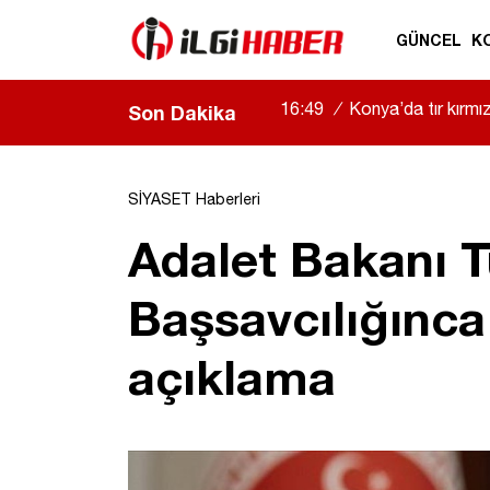
GÜNCEL
K
16:49
/
Konya’da tır kırmızı
Son Dakika
SİYASET Haberleri
Adalet Bakanı T
Başsavcılığınca
açıklama