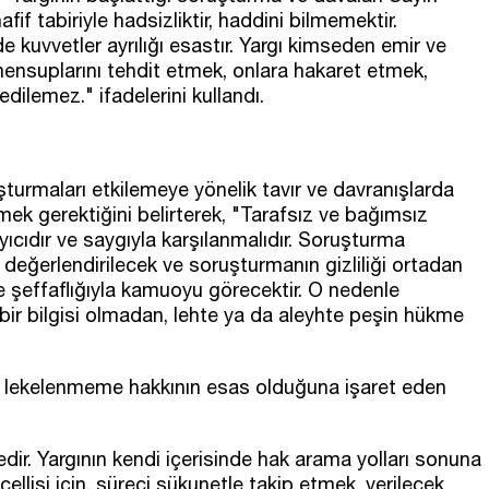
if tabiriyle hadsizliktir, haddini bilmemektir.
 kuvvetler ayrılığı esastır. Yargı kimseden emir ve
mensuplarını tehdit etmek, onlara hakaret etmek,
ilemez." ifadelerini kullandı.
uşturmaları etkilemeye yönelik tavır ve davranışlarda
ek gerektiğini belirterek, "Tarafsız ve bağımsız
ayıcıdır ve saygıyla karşılanmalıdır. Soruşturma
 değerlendirilecek ve soruşturmanın gizliliği ortadan
e şeffaflığıyla kamuoyu görecektir. O nedenle
çbir bilgisi olmadan, lehte ya da aleyhte peşin hükme
 lekelenmeme hakkının esas olduğuna işaret eden
r. Yargının kendi içerisinde hak arama yolları sonuna
cellisi için, süreci sükunetle takip etmek, verilecek