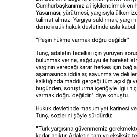
Cumhurbaşkanımızla ilişkilendirmek en haf
Yasaması, yürütmesi, yargısıyla ülkemizde
talimat almaz. Yargıya saldırmak, yargı 
demokratik hukuk devletinde asla kabul ed
"Peşin hükme varmak doğru değildir"
Tunç, adaletin tecellisi için yürüyen sor
bulunmak yerine, sağduyu ile hareket etm
yargının vereceği karar, herkes için bağl
aşamasında iddialar, savunma ve deliller
kalktığında maddi gerçeği tüm açıklığı v
bugünden, soruşturma içeriğiyle ilgili hi
varmak doğru değildir." diye konuştu.
Hukuk devletinde masumiyet karinesi ve
Tunç, sözlerini şöyle sürdürdü:
"Türk yargısına güvenmemiz gerekmektedi
kadar açıktır. Adaletin tam ve eksiksiz te