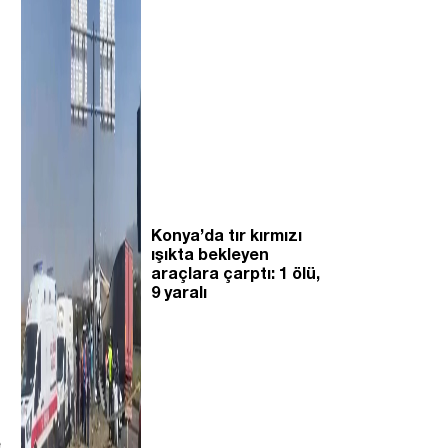
Konya’da tır kırmızı
ışıkta bekleyen
araçlara çarptı: 1 ölü,
9 yaralı
e