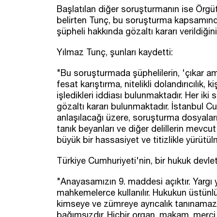
Başlatılan diğer soruşturmanın ise Örg
belirten Tunç, bu soruşturma kapsamınd
şüpheli hakkında gözaltı kararı verildiğini
Yılmaz Tunç, şunları kaydetti:
"Bu soruşturmada şüphelilerin, 'çıkar am
fesat karıştırma, nitelikli dolandırıcılık, k
işledikleri iddiası bulunmaktadır. Her 
gözaltı kararı bulunmaktadır. İstanbul C
anlaşılacağı üzere, soruşturma dosyaları
tanık beyanları ve diğer delillerin mevcu
büyük bir hassasiyet ve titizlikle yürütül
Türkiye Cumhuriyeti'nin, bir hukuk devl
"Anayasamızın 9. maddesi açıktır. Yargı y
mahkemelerce kullanılır. Hukukun üstünlüğ
kimseye ve zümreye ayrıcalık tanınama
bağımsızdır. Hiçbir organ, makam, merci 