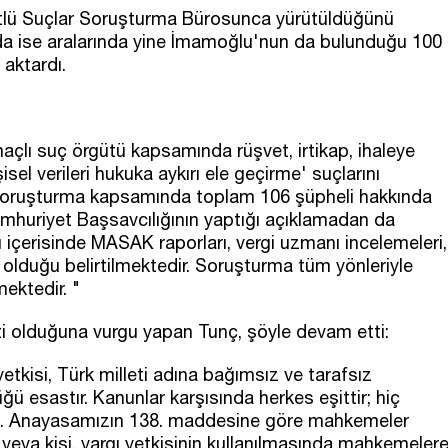
ütlü Suçlar Soruşturma Bürosunca yürütüldüğünü
a ise aralarında yine İmamoğlu'nun da bulunduğu 100
 aktardı.
açlı suç örgütü kapsamında rüşvet, irtikap, ihaleye
işisel verileri hukuka aykırı ele geçirme' suçlarını
iki soruşturma kapsamında toplam 106 şüpheli hakkında
umhuriyet Başsavcılığının yaptığı açıklamadan da
 içerisinde MASAK raporları, vergi uzmanı incelemeleri,
t olduğu belirtilmektedir. Soruşturma tüm yönleriyle
mektedir. "
eti olduğuna vurgu yapan Tunç, şöyle devam etti:
etkisi, Türk milleti adına bağımsız ve tarafsız
ü esastır. Kanunlar karşısında herkes eşittir; hiç
z. Anayasamızın 138. maddesine göre mahkemeler
veya kişi, yargı yetkisinin kullanılmasında mahkemeler