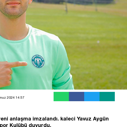
muz 2024 14:57
eni anlaşma imzalandı. kaleci Yavuz Aygün
spor Kulübü duyurdu.