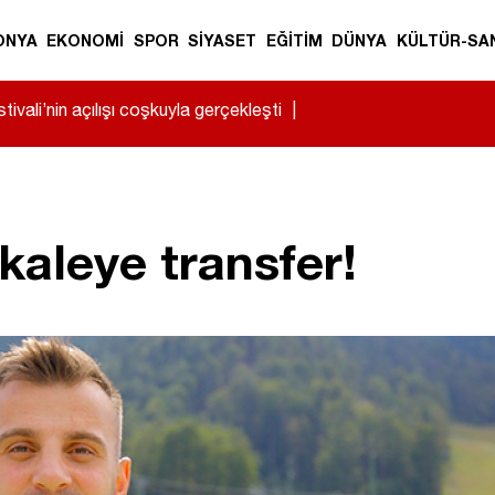
ONYA
EKONOMİ
SPOR
SİYASET
EĞİTİM
DÜNYA
KÜLTÜR-SA
ivali’nin açılışı coşkuyla gerçekleşti
|
aleye transfer!