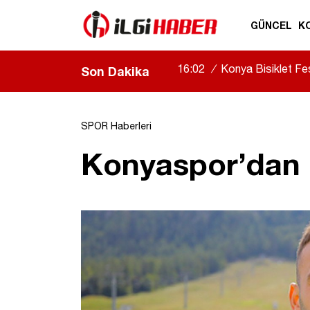
GÜNCEL
K
16:02
/
Konya Bisiklet Fest
Son Dakika
SPOR Haberleri
Konyaspor’dan k