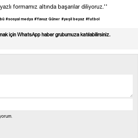
azlı formamız altında başarılar diliyoruz.''
übü
#sosyal medya
#Yavuz Güner
#yeşil beyaz
#futbol
ak için WhatsApp haber grubumuza katılabilirsiniz.
yorum.