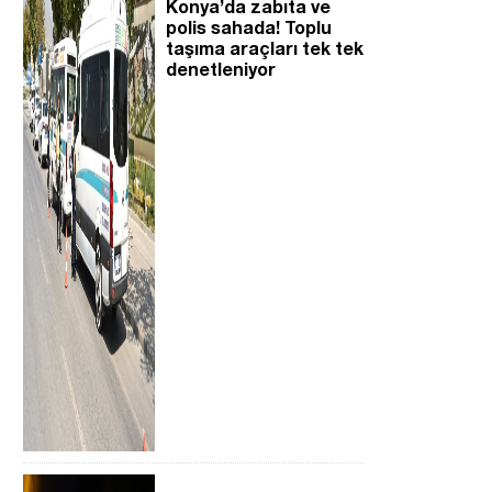
Konya’da zabıta ve
polis sahada! Toplu
taşıma araçları tek tek
denetleniyor