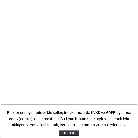
TFF'den yapılan açıklamaya göre kurul, Ziraat Türkiye
Bu site deneyimlerinizi kişiselleştirmek amacıyla KVKK ve GDPR uyarınca
Kupası'nda oynanan maçta taraftarının neden olduğu
çerez(cookie) kullanmaktadır. Bu konu hakkında detaylı bilgi almak için
saha olayları sebebiyle iki takıma da 220'şer bin lira
tıklayın
. Sitemizi kullanarak, çerezleri kullanmamızı kabul edersiniz.
para cezası uyguladı.
Kapat