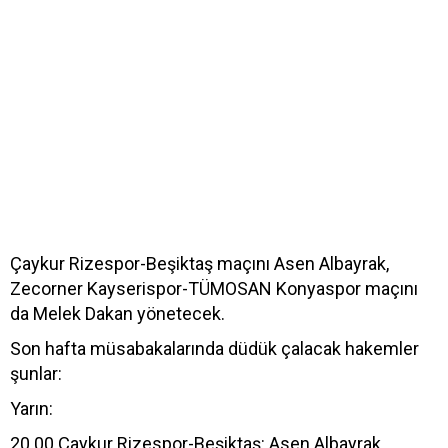
Çaykur Rizespor-Beşiktaş maçını Asen Albayrak,
Zecorner Kayserispor-TÜMOSAN Konyaspor maçını
da Melek Dakan yönetecek.
Son hafta müsabakalarında düdük çalacak hakemler
şunlar:
Yarın:
20.00 Çaykur Rizespor-Beşiktaş: Asen Albayrak