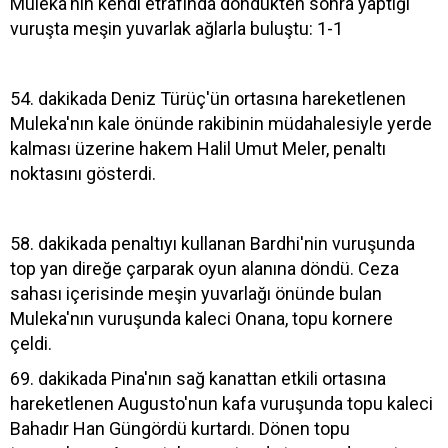
Muleka'nın kendi etrafında döndükten sonra yaptığı
vuruşta meşin yuvarlak ağlarla buluştu: 1-1
54. dakikada Deniz Türüç'ün ortasına hareketlenen
Muleka'nın kale önünde rakibinin müdahalesiyle yerde
kalması üzerine hakem Halil Umut Meler, penaltı
noktasını gösterdi.
58. dakikada penaltıyı kullanan Bardhi'nin vuruşunda
top yan direğe çarparak oyun alanına döndü. Ceza
sahası içerisinde meşin yuvarlağı önünde bulan
Muleka'nın vuruşunda kaleci Onana, topu kornere
çeldi.
69. dakikada Pina'nın sağ kanattan etkili ortasına
hareketlenen Augusto'nun kafa vuruşunda topu kaleci
Bahadır Han Güngördü kurtardı. Dönen topu