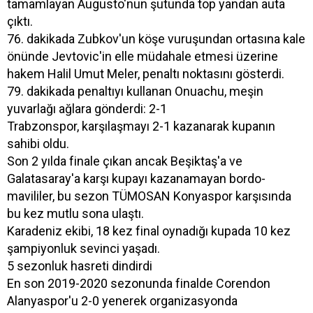
tamamlayan Augusto'nun şutunda top yandan auta
çıktı.
76. dakikada Zubkov'un köşe vuruşundan ortasına kale
önünde Jevtovic'in elle müdahale etmesi üzerine
hakem Halil Umut Meler, penaltı noktasını gösterdi.
79. dakikada penaltıyı kullanan Onuachu, meşin
yuvarlağı ağlara gönderdi: 2-1
Trabzonspor, karşılaşmayı 2-1 kazanarak kupanın
sahibi oldu.
Son 2 yılda finale çıkan ancak Beşiktaş'a ve
Galatasaray'a karşı kupayı kazanamayan bordo-
mavililer, bu sezon TÜMOSAN Konyaspor karşısında
bu kez mutlu sona ulaştı.
Karadeniz ekibi, 18 kez final oynadığı kupada 10 kez
şampiyonluk sevinci yaşadı.
5 sezonluk hasreti dindirdi
En son 2019-2020 sezonunda finalde Corendon
Alanyaspor'u 2-0 yenerek organizasyonda