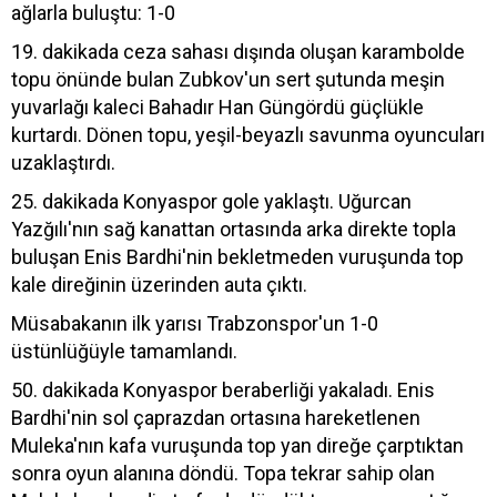
ağlarla buluştu: 1-0
19. dakikada ceza sahası dışında oluşan karambolde
topu önünde bulan Zubkov'un sert şutunda meşin
yuvarlağı kaleci Bahadır Han Güngördü güçlükle
kurtardı. Dönen topu, yeşil-beyazlı savunma oyuncuları
uzaklaştırdı.
25. dakikada Konyaspor gole yaklaştı. Uğurcan
Yazğılı'nın sağ kanattan ortasında arka direkte topla
buluşan Enis Bardhi'nin bekletmeden vuruşunda top
kale direğinin üzerinden auta çıktı.
Müsabakanın ilk yarısı Trabzonspor'un 1-0
üstünlüğüyle tamamlandı.
50. dakikada Konyaspor beraberliği yakaladı. Enis
Bardhi'nin sol çaprazdan ortasına hareketlenen
Muleka'nın kafa vuruşunda top yan direğe çarptıktan
sonra oyun alanına döndü. Topa tekrar sahip olan