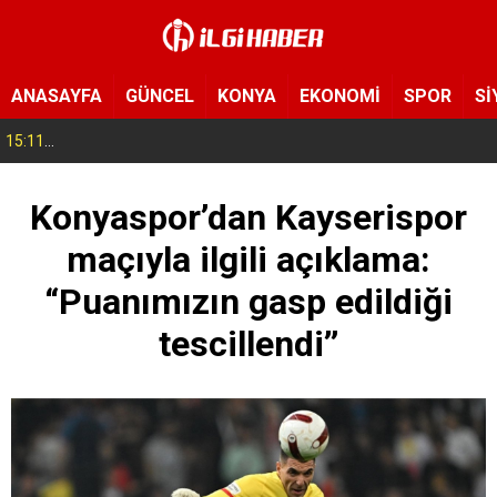
ANASAYFA
GÜNCEL
KONYA
EKONOMİ
SPOR
Sİ
15:11
Konya’da zabıta ve polis sahada! Toplu taşıma araçları tek tek denetleniyor
Konyaspor’dan Kayserispor
maçıyla ilgili açıklama:
“Puanımızın gasp edildiği
tescillendi’’