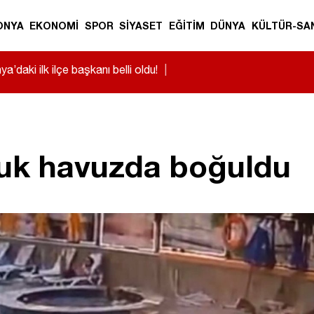
ONYA
EKONOMİ
SPOR
SİYASET
EĞİTİM
DÜNYA
KÜLTÜR-SA
a’daki ilk ilçe başkanı belli oldu!
|
cuk havuzda boğuldu