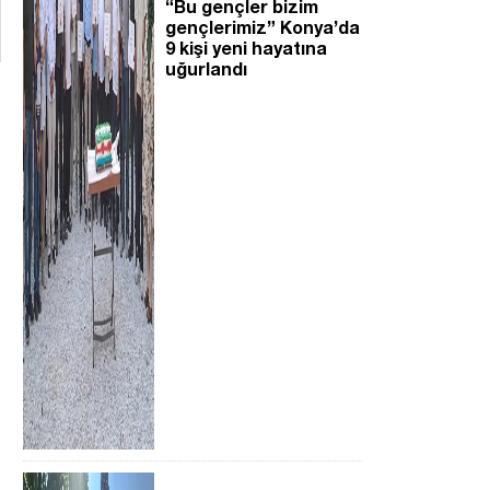
“Bu gençler bizim
gençlerimiz” Konya’da
9 kişi yeni hayatına
uğurlandı