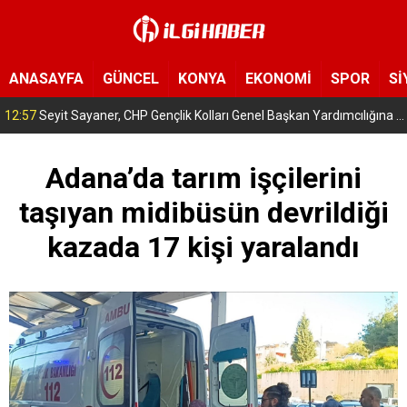
ANASAYFA
GÜNCEL
KONYA
EKONOMİ
SPOR
Sİ
12:48
TÜVTÜRK’ün desteğiyle ilk kez düzenlenen Anadolu Dostluk Rallisi
Adana’da tarım işçilerini
taşıyan midibüsün devrildiği
kazada 17 kişi yaralandı