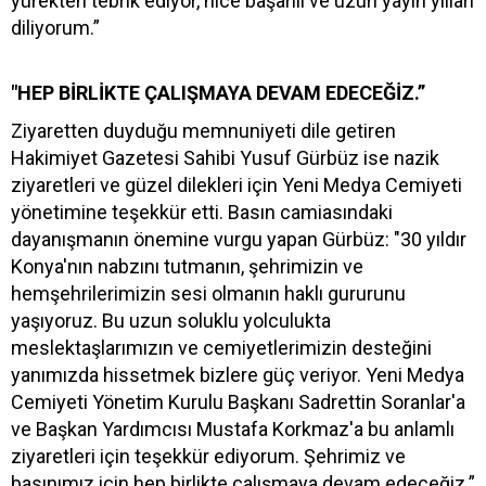
yürekten tebrik ediyor, nice başarılı ve uzun yayın yılları
diliyorum.”
"HEP BİRLİKTE ÇALIŞMAYA DEVAM EDECEĞİZ.”
Ziyaretten duyduğu memnuniyeti dile getiren
Hakimiyet Gazetesi Sahibi Yusuf Gürbüz ise nazik
ziyaretleri ve güzel dilekleri için Yeni Medya Cemiyeti
yönetimine teşekkür etti. Basın camiasındaki
dayanışmanın önemine vurgu yapan Gürbüz: "30 yıldır
Konya'nın nabzını tutmanın, şehrimizin ve
hemşehrilerimizin sesi olmanın haklı gururunu
yaşıyoruz. Bu uzun soluklu yolculukta
meslektaşlarımızın ve cemiyetlerimizin desteğini
yanımızda hissetmek bizlere güç veriyor. Yeni Medya
Cemiyeti Yönetim Kurulu Başkanı Sadrettin Soranlar'a
ve Başkan Yardımcısı Mustafa Korkmaz'a bu anlamlı
ziyaretleri için teşekkür ediyorum. Şehrimiz ve
basınımız için hep birlikte çalışmaya devam edeceğiz.”