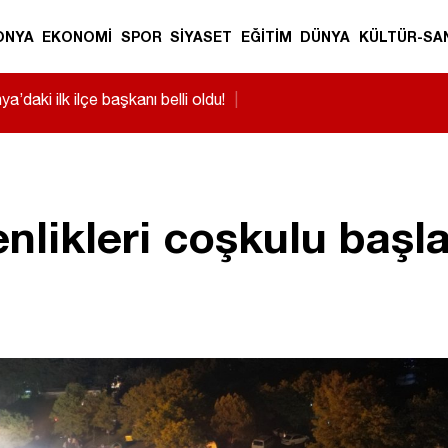
ONYA
EKONOMİ
SPOR
SİYASET
EĞİTİM
DÜNYA
KÜLTÜR-SA
gençlerimiz” Konya’da 9 kişi yeni hayatına
likleri coşkulu başla