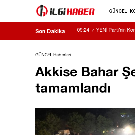
GÜNCEL
K
16:06
/
“Bu gençler bizim 
Son Dakika
uğurlandı
|
GÜNCEL Haberleri
Akkise Bahar Şen
tamamlandı