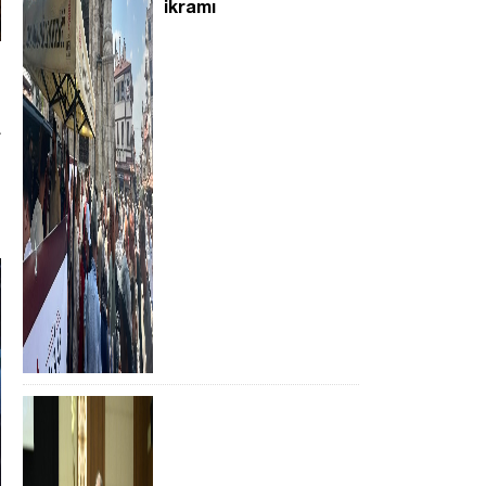
ikramı
a