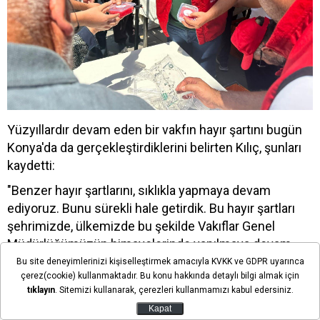
Yüzyıllardır devam eden bir vakfın hayır şartını bugün
Konya'da da gerçekleştirdiklerini belirten Kılıç, şunları
kaydetti:
"Benzer hayır şartlarını, sıklıkla yapmaya devam
ediyoruz. Bunu sürekli hale getirdik. Bu hayır şartları
şehrimizde, ülkemizde bu şekilde Vakıflar Genel
Müdürlüğümüzün himayelerinde yapılmaya devam
edeceklerdir. Allah vakfın hayır şartını kabul eylesin."
Bu site deneyimlerinizi kişiselleştirmek amacıyla KVKK ve GDPR uyarınca
çerez(cookie) kullanmaktadır. Bu konu hakkında detaylı bilgi almak için
tıklayın
. Sitemizi kullanarak, çerezleri kullanmamızı kabul edersiniz.
Kapat
Son dakika gelişmelerden anında haberdar olmak için