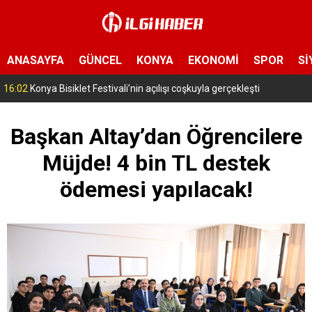
ANASAYFA
GÜNCEL
KONYA
EKONOMİ
SPOR
Sİ
15:11
Konya’da zabıta ve polis sahada! Toplu taşıma araçları tek tek denetleniyor
Başkan Altay’dan Öğrencilere
Müjde! 4 bin TL destek
ödemesi yapılacak!