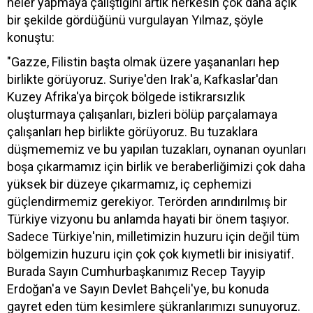
neler yapmaya çalıştığını artık herkesin çok daha açık
bir şekilde gördüğünü vurgulayan Yılmaz, şöyle
konuştu:
"Gazze, Filistin başta olmak üzere yaşananları hep
birlikte görüyoruz. Suriye'den Irak'a, Kafkaslar'dan
Kuzey Afrika'ya birçok bölgede istikrarsızlık
oluşturmaya çalışanları, bizleri bölüp parçalamaya
çalışanları hep birlikte görüyoruz. Bu tuzaklara
düşmememiz ve bu yapılan tuzakları, oynanan oyunları
boşa çıkarmamız için birlik ve beraberliğimizi çok daha
yüksek bir düzeye çıkarmamız, iç cephemizi
güçlendirmemiz gerekiyor. Terörden arındırılmış bir
Türkiye vizyonu bu anlamda hayati bir önem taşıyor.
Sadece Türkiye'nin, milletimizin huzuru için değil tüm
bölgemizin huzuru için çok çok kıymetli bir inisiyatif.
Burada Sayın Cumhurbaşkanımız Recep Tayyip
Erdoğan'a ve Sayın Devlet Bahçeli'ye, bu konuda
gayret eden tüm kesimlere şükranlarımızı sunuyoruz.