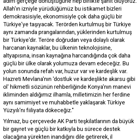
adım gerçeğe dönüştüğüne hep birlikte şahit oluyoruz.
Allah'ın izniyle yürüdüğümüz bu istikamet bizleri
demokrasisiyle, ekonomisiyle çok daha güçlü bir
Türkiye'ye taşıyacak. Terörden kurtulmuş bir Türkiye
aynı zamanda prangalarından, yüklerinden kurtulmuş
bir Türkiye'dir. Teröre doğrudan veya dolaylı olarak
harcanan kaynaklar, bu ülkenin teknolojisine,
altyapısına, insan kaynağına harcandığında çok daha
güçlü bir ülke olarak yolumuza devam edeceğiz. Bu
yolun sonunda refah var, huzur var ve kardeşlik var.
Hazreti Mevlana'nın 'dostluk ve kardeşlikte akarsu gibi
ol' hikmetli sözünün rehberliğinde Konya'nın manevi
ikliminden aldığımız ilhamla, milletimizin her ferdine
aynı samimiyet ve muhabbetle yaklaşarak Türkiye
Yüzyılı'nı fiiliyata dökeceğiz."
Yılmaz, bu çerçevede AK Parti teşkilatlarının da büyük
bir gayret ve güçlü bir katkıyla bu sürece destek
olacağına yürekten inandığını dile getirerek, il