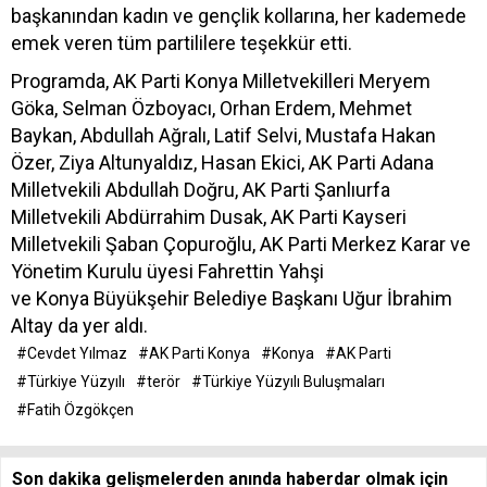
başkanından kadın ve gençlik kollarına, her kademede
emek veren tüm partililere teşekkür etti.
Programda, AK Parti Konya Milletvekilleri Meryem
Göka, Selman Özboyacı, Orhan Erdem, Mehmet
Baykan, Abdullah Ağralı, Latif Selvi, Mustafa Hakan
Özer, Ziya Altunyaldız, Hasan Ekici, AK Parti Adana
Milletvekili Abdullah Doğru, AK Parti Şanlıurfa
Milletvekili Abdürrahim Dusak, AK Parti Kayseri
Milletvekili Şaban Çopuroğlu, AK Parti Merkez Karar ve
Yönetim Kurulu üyesi Fahrettin Yahşi
ve Konya Büyükşehir Belediye Başkanı Uğur İbrahim
Altay da yer aldı.
#Cevdet Yılmaz
#AK Parti Konya
#Konya
#AK Parti
#Türkiye Yüzyılı
#terör
#Türkiye Yüzyılı Buluşmaları
#Fatih Özgökçen
Son dakika gelişmelerden anında haberdar olmak için