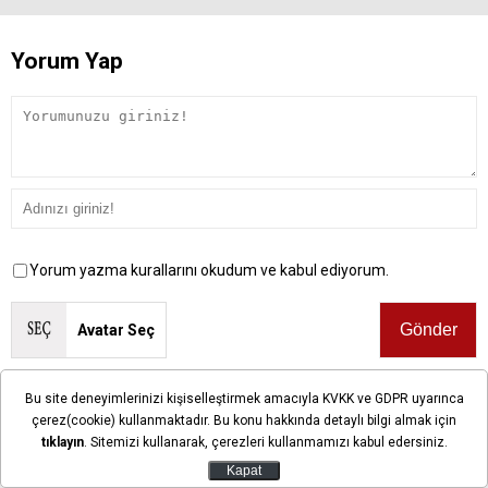
Yorum Yap
Yorum yazma kurallarını okudum ve kabul ediyorum.
Avatar Seç
Bu site deneyimlerinizi kişiselleştirmek amacıyla KVKK ve GDPR uyarınca
Önemli Not:
Bu sayfalarda yayınlanan okur yorumları okuyucuların
kendilerine ait görüşlerdir. Yazılan yorumlardan ilgihaber.com hiçbir
çerez(cookie) kullanmaktadır. Bu konu hakkında detaylı bilgi almak için
şekilde sorumlu tutulamaz.
tıklayın
. Sitemizi kullanarak, çerezleri kullanmamızı kabul edersiniz.
Kapat