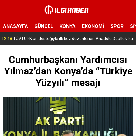
ANASAYFA
GÜNCEL
KONYA
EKONOMİ
SPOR
Sİ
12:48
TÜVTÜRK’ün desteğiyle ilk kez düzenlenen Anadolu Dostluk Rallisi’nin ilk yarısı tamamlandı.
Cumhurbaşkanı Yardımcısı
Yılmaz’dan Konya’da “Türkiye
Yüzyılı” mesajı