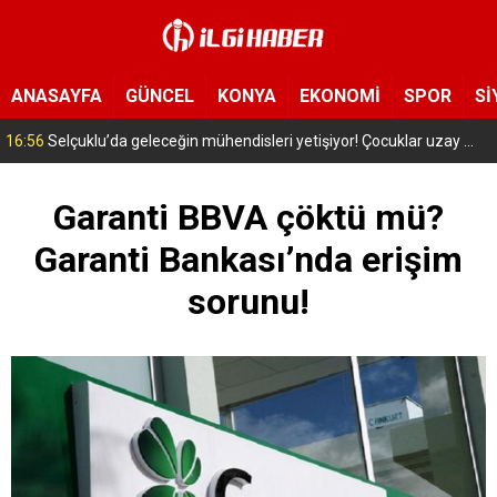
ANASAYFA
GÜNCEL
KONYA
EKONOMİ
SPOR
Sİ
16:56
Selçuklu’da geleceğin mühendisleri yetişiyor! Çocuklar uzay ve havacılığa adım attı
Garanti BBVA çöktü mü?
Garanti Bankası’nda erişim
sorunu!