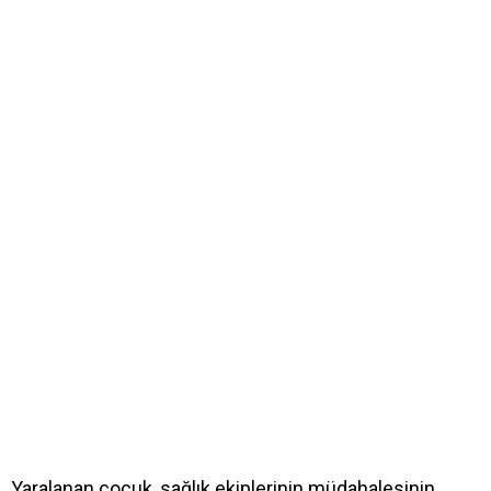
Yaralanan çocuk, sağlık ekiplerinin müdahalesinin