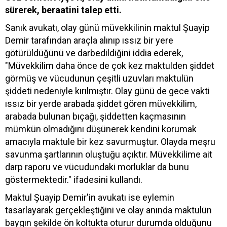
sürerek, beraatini talep etti.
Sanık avukatı, olay günü müvekkilinin maktul Şuayip
Demir tarafından araçla alınıp ıssız bir yere
götürüldüğünü ve darbedildiğini iddia ederek,
"Müvekkilim daha önce de çok kez maktulden şiddet
görmüş ve vücudunun çeşitli uzuvları maktulün
şiddeti nedeniyle kırılmıştır. Olay günü de gece vakti
ıssız bir yerde arabada şiddet gören müvekkilim,
arabada bulunan bıçağı, şiddetten kaçmasının
mümkün olmadığını düşünerek kendini korumak
amacıyla maktule bir kez savurmuştur. Olayda meşru
savunma şartlarının oluştuğu açıktır. Müvekkilime ait
darp raporu ve vücudundaki morluklar da bunu
göstermektedir." ifadesini kullandı.
Maktul Şuayip Demir'in avukatı ise eylemin
tasarlayarak gerçekleştiğini ve olay anında maktulün
baygın şekilde ön koltukta oturur durumda olduğunu