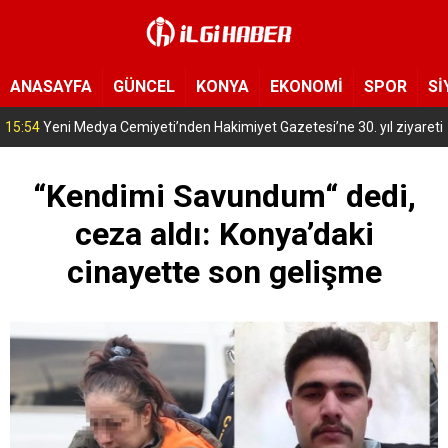
ANASAYFA
GÜNCEL
KONYA
EKONOMİ
SPOR
Sİ
15:39
Konya’nın bu ilçesinde sivrisinekler hayatı zehir etti! Hastanelik olanlar var
“Kendimi Savundum“ dedi,
ceza aldı: Konya’daki
cinayette son gelişme