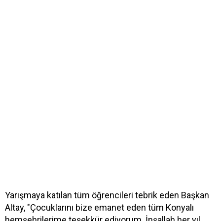
Yarışmaya katılan tüm öğrencileri tebrik eden Başkan
Altay, "Çocuklarını bize emanet eden tüm Konyalı
hemşehrilerime teşekkür ediyorum. İnşallah her yıl