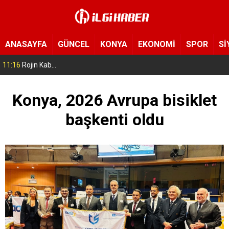
ANASAYFA
GÜNCEL
KONYA
EKONOMİ
SPOR
Sİ
11:16
Rojin Kabaiş’in babasını tehdit edenlere operasyon! 10 şüpheli gözaltına alındı
Konya, 2026 Avrupa bisiklet
başkenti oldu