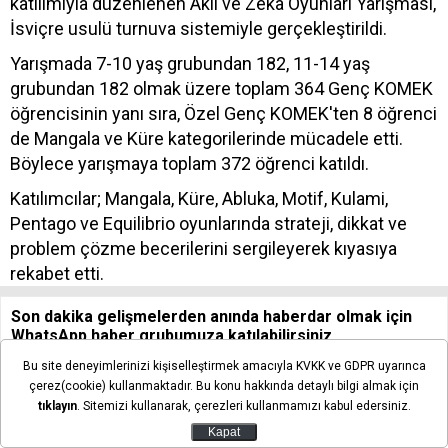
katılımıyla düzenlenen Akıl ve Zekâ Oyunları Yarışması,
İsviçre usulü turnuva sistemiyle gerçekleştirildi.
Yarışmada 7-10 yaş grubundan 182, 11-14 yaş
grubundan 182 olmak üzere toplam 364 Genç KOMEK
öğrencisinin yanı sıra, Özel Genç KOMEK'ten 8 öğrenci
de Mangala ve Küre kategorilerinde mücadele etti.
Böylece yarışmaya toplam 372 öğrenci katıldı.
Katılımcılar; Mangala, Küre, Abluka, Motif, Kulami,
Pentago ve Equilibrio oyunlarında strateji, dikkat ve
problem çözme becerilerini sergileyerek kıyasıya
rekabet etti.
Son dakika gelişmelerden anında haberdar olmak için
WhatsApp haber grubumuza katılabilirsiniz.
WhatsApp haber kanalımız için tıklayınız!
Bu site deneyimlerinizi kişiselleştirmek amacıyla KVKK ve GDPR uyarınca
çerez(cookie) kullanmaktadır. Bu konu hakkında detaylı bilgi almak için
tıklayın
. Sitemizi kullanarak, çerezleri kullanmamızı kabul edersiniz.
Kapat
Yorum Yap