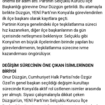
önemli bir adım attı. Partinin Selçuklu Kurucu İlçe
Başkanlığı görevine Onur Düzgün getirildi. Bu atamayla
birlikte Düzgün, YENİ Parti'nin Konya'da görevlendirilen
ilk ilçe başkanı olarak kayıtlara geçti.
Partinin Konya genelindeki ilçe teşkilatlanma süreci
hız kazanırken, diğer ilçe başkanlarının da gün
içerisinde netleşmesi bekleniyor. Selçuklu gibi
Konya'nın en büyük ilçelerinden birinde yapılan bu
görevlendirmenin, teşkilatlanma sürecine ivme
kazandırması öngörülüyor.
DEĞİŞİM SÜRECİNİN ÖNE ÇIKAN İSİMLERİNDEN
BİRİYDİ
Onur Düzgün, Cumhuriyet Halk Partisi'nde Özgür
Özel'in genel başkan seçildiği değişim kurultayı
sürecinde Konya'da aktif rol üstlenen isimler arasında
yer almıştı. Siyasi çalışmalarıyla dikkat çeken
Düzgün'ün, YENİ Parti'nin Selçuklu Kurucu İlçe