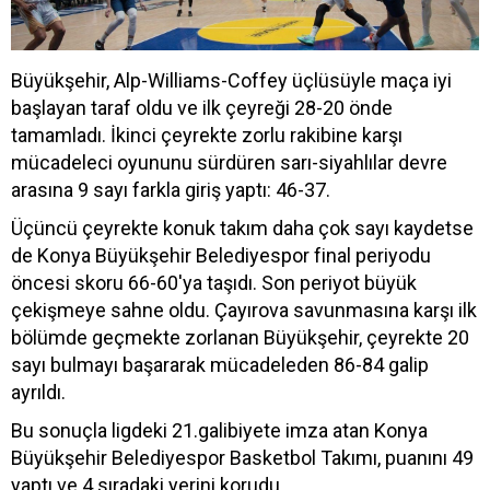
Büyükşehir, Alp-Williams-Coffey üçlüsüyle maça iyi
başlayan taraf oldu ve ilk çeyreği 28-20 önde
tamamladı. İkinci çeyrekte zorlu rakibine karşı
mücadeleci oyununu sürdüren sarı-siyahlılar devre
arasına 9 sayı farkla giriş yaptı: 46-37.
Üçüncü çeyrekte konuk takım daha çok sayı kaydetse
de Konya Büyükşehir Belediyespor final periyodu
öncesi skoru 66-60'ya taşıdı. Son periyot büyük
çekişmeye sahne oldu. Çayırova savunmasına karşı ilk
bölümde geçmekte zorlanan Büyükşehir, çeyrekte 20
sayı bulmayı başararak mücadeleden 86-84 galip
ayrıldı.
Bu sonuçla ligdeki 21.galibiyete imza atan Konya
Büyükşehir Belediyespor Basketbol Takımı, puanını 49
yaptı ve 4.sıradaki yerini korudu.