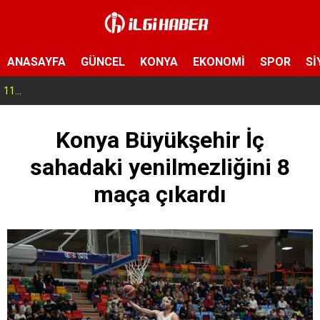
ANASAYFA
GÜNCEL
KONYA
EKONOMİ
SPOR
Sİ
11:16
Rojin Kabaiş’in babasını tehdit edenlere operasyon! 10 şüpheli gözaltına alındı
Konya Büyükşehir İç
sahadaki yenilmezliğini 8
maça çıkardı