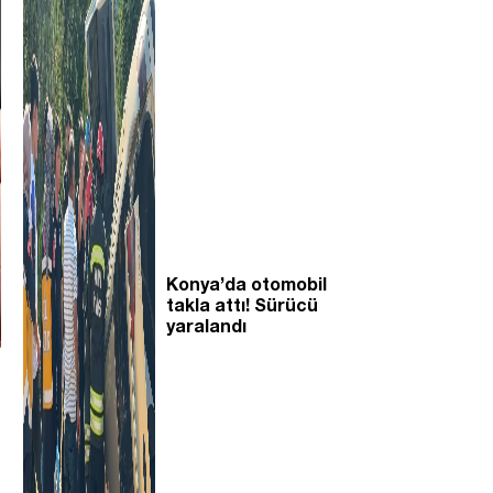
Konya’da otomobil
takla attı! Sürücü
yaralandı