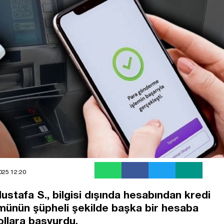
2025 12:20
stafa S., bilgisi dışında hesabından kredi
lümünün şüpheli şekilde başka bir hesaba
yollara başvurdu.