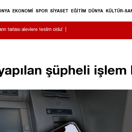
ONYA
EKONOMİ
SPOR
SİYASET
EĞİTİM
DÜNYA
KÜLTÜR-SA
takla attı! Sürücü yaralandı
|
apılan şüpheli işlem 