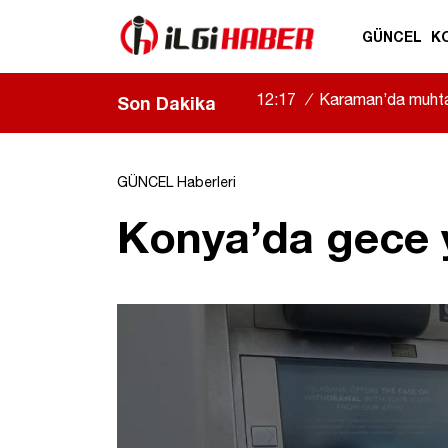
GÜNCEL
K
17:16
/
Konya’da otomobil 
Son Dakika
GÜNCEL Haberleri
Konya’da gece y