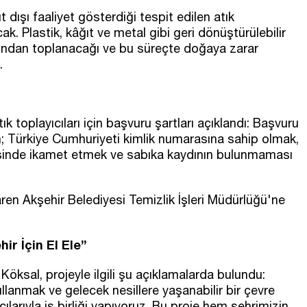
t dışı faaliyet gösterdiği tespit edilen atık
cak. Plastik, kâğıt ve metal gibi geri dönüştürülebilir
arafından toplanacağı ve bu süreçte doğaya zarar
.
 toplayıcıları için başvuru şartları açıklandı: Başvuru
n; Türkiye Cumhuriyeti kimlik numarasına sahip olmak,
esinde ikamet etmek ve sabıka kaydının bulunmaması
ren Akşehir Belediyesi Temizlik İşleri Müdürlüğü'ne
ir İçin El Ele”
öksal, projeyle ilgili şu açıklamalarda bulundu:
llanmak ve gelecek nesillere yaşanabilir bir çevre
larıyla iş birliği yapıyoruz. Bu proje hem şehrimizin