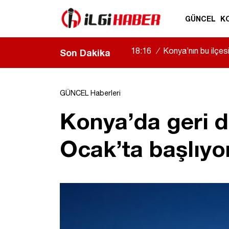
GÜNCEL
K
18:16
/
Konya’nın bu ilçe
Son Dakika
GÜNCEL Haberleri
Konya’da geri d
Ocak’ta başlıyo