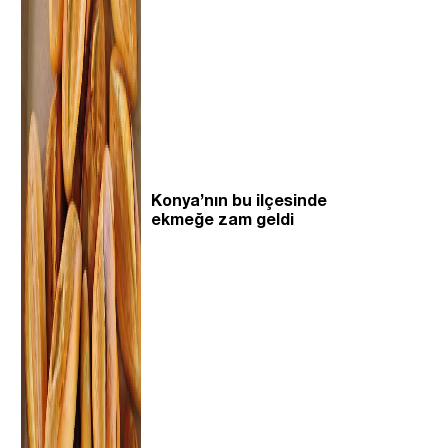
Konya’nın bu ilçesinde
ekmeğe zam geldi