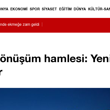
ONYA
EKONOMİ
SPOR
SİYASET
EĞİTİM
DÜNYA
KÜLTÜR-SA
sinde ekmeğe zam geldi
|
önüşüm hamlesi: Yeni
r