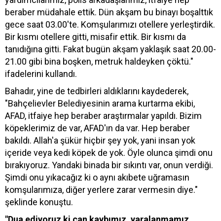
beraber müdahale ettik. Dün akşam bu binayı boşalttık
gece saat 03.00'te. Komşularımızı otellere yerleştirdik.
Bir kısmı otellere gitti, misafir ettik. Bir kısmı da
tanıdığına gitti. Fakat bugün akşam yaklaşık saat 20.00-
21.00 gibi bina boşken, metruk haldeyken çöktü."
ifadelerini kullandı.
Bahadır, yine de tedbirleri aldıklarını kaydederek,
"Bahçelievler Belediyesinin arama kurtarma ekibi,
AFAD, itfaiye hep beraber araştırmalar yapıldı. Bizim
köpeklerimiz de var, AFAD'ın da var. Hep beraber
bakıldı. Allah'a şükür hiçbir şey yok, yani insan yok
içeride veya kedi köpek de yok. Öyle olunca şimdi onu
bırakıyoruz. Yandaki binada bir sıkıntı var, onun verdiği.
Şimdi onu yıkacağız ki o aynı akıbete uğramasın
komşularımıza, diğer yerlere zarar vermesin diye."
şeklinde konuştu.
"Dua ediyoruz ki can kaybımız, yaralanmamız