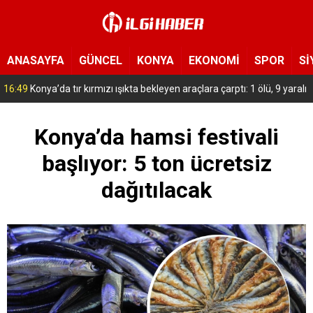
ANASAYFA
GÜNCEL
KONYA
EKONOMİ
SPOR
Sİ
15:54
Yeni Medya Cemiyeti’nden Hakimiyet Gazetesi’ne 30. yıl ziyareti
Konya’da hamsi festivali
başlıyor: 5 ton ücretsiz
dağıtılacak