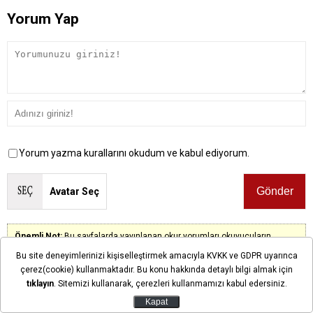
Yorum Yap
Yorum yazma kurallarını okudum ve kabul ediyorum.
Avatar Seç
Önemli Not:
Bu sayfalarda yayınlanan okur yorumları okuyucuların
kendilerine ait görüşlerdir. Yazılan yorumlardan ilgihaber.com hiçbir
şekilde sorumlu tutulamaz.
Bu site deneyimlerinizi kişiselleştirmek amacıyla KVKK ve GDPR uyarınca
çerez(cookie) kullanmaktadır. Bu konu hakkında detaylı bilgi almak için
tıklayın
. Sitemizi kullanarak, çerezleri kullanmamızı kabul edersiniz.
Kapat
Henüz yorum yapılmadı. İlk yorumu siz yapın!