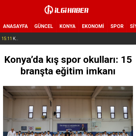
ANASAYFA
GÜNCEL
KONYA
EKONOMİ
SPOR
Sİ
15:11
Konya’da zabıta ve polis sahada! Toplu taşıma araçları tek tek denetleniyor
Konya’da kış spor okulları: 15
branşta eğitim imkanı