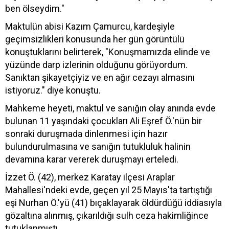
ben ölseydim."
Maktulün abisi Kazım Çamurcu, kardeşiyle
geçimsizlikleri konusunda her gün görüntülü
konuştuklarını belirterek, "Konuşmamızda elinde ve
yüzünde darp izlerinin olduğunu görüyordum.
Sanıktan şikayetçiyiz ve en ağır cezayı almasını
istiyoruz." diye konuştu.
Mahkeme heyeti, maktul ve sanığın olay anında evde
bulunan 11 yaşındaki çocukları Ali Eşref Ö.'nün bir
sonraki duruşmada dinlenmesi için hazır
bulundurulmasına ve sanığın tutukluluk halinin
devamına karar vererek duruşmayı erteledi.
İzzet Ö. (42), merkez Karatay ilçesi Araplar
Mahallesi'ndeki evde, geçen yıl 25 Mayıs'ta tartıştığı
eşi Nurhan Ö.'yü (41) bıçaklayarak öldürdüğü iddiasıyla
gözaltına alınmış, çıkarıldığı sulh ceza hakimliğince
tutuklanmıştı.