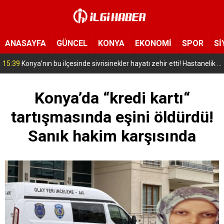
ANASAYFA
GÜNCEL
KONYA
EKONOMİ
SPOR
Sİ
12:53
Konya’da bir apartmanın çatısında yangın çıktı!
Konya’da “kredi kartı“
tartışmasında eşini öldürdü!
Sanık hakim karşısında