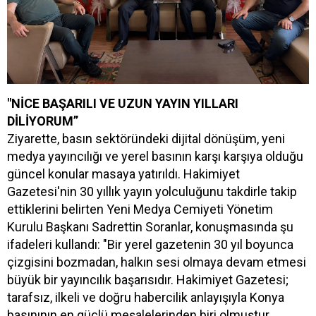
"NİCE BAŞARILI VE UZUN YAYIN YILLARI
DİLİYORUM”
Ziyarette, basın sektöründeki dijital dönüşüm, yeni
medya yayıncılığı ve yerel basının karşı karşıya olduğu
güncel konular masaya yatırıldı. Hakimiyet
Gazetesi'nin 30 yıllık yayın yolculuğunu takdirle takip
ettiklerini belirten Yeni Medya Cemiyeti Yönetim
Kurulu Başkanı Sadrettin Soranlar, konuşmasında şu
ifadeleri kullandı: "Bir yerel gazetenin 30 yıl boyunca
çizgisini bozmadan, halkın sesi olmaya devam etmesi
büyük bir yayıncılık başarısıdır. Hakimiyet Gazetesi;
tarafsız, ilkeli ve doğru habercilik anlayışıyla Konya
basınının en güçlü meşalelerinden biri olmuştur.