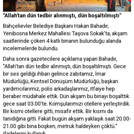
"Allah'tan dün tedbir alınmıştı, dün boşaltılmıştı"
Bahçelievler Belediye Başkanı Hakan Bahadır,
Yenibosna Merkez Mahallesi Taşova Sokak'ta, akşam
saatlerinde çöken 4 katlı binanın bulunduğu alanda
incelemelerde bulundu.
Daha sonra gazetecilere açıklama yapan Bahadır,
"Allah'tan dün tedbir alınmıştı, dün boşaltılmıştı. Gece
bir ses geldiği ihbarı gelince zabıtamız, İmar
Müdürlüğü, Kentsel Dönüşüm Müdürlüğü, başkan
yardımcılarımız, polis arkadaşlarımız, itfaiye hep
beraber müdahale ettik. Dün akşam bu binayı boşalttık
gece saat 03.00'te. Komşularımızı otellere yerleştirdik.
Bir kısmı otellere gitti, misafir ettik. Bir kısmı da
tanıdığına gitti. Fakat bugün akşam yaklaşık saat 20.00-
21.00 gibi bina boşken, metruk haldeyken çöktü."
ifadelerini kullandı.