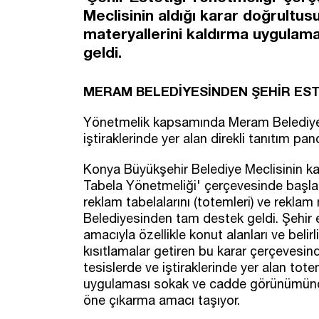
Meclisinin aldığı karar doğrultu
materyallerini kaldırma uygula
geldi.
MERAM BELEDİYESİNDEN ŞEHİR ES
Yönetmelik kapsamında Meram Belediyes
iştiraklerinde yer alan direkli tanıtım pa
Konya Büyükşehir Belediye Meclisinin ka
Tabela Yönetmeliği' çerçevesinde başlatıl
reklam tabelalarını (totemleri) ve rekla
Belediyesinden tam destek geldi. Şehir e
amacıyla özellikle konut alanları ve belir
kısıtlamalar getiren bu karar çerçeves
tesislerde ve iştiraklerinde yer alan to
uygulaması sokak ve cadde görünümünde 
öne çıkarma amacı taşıyor.