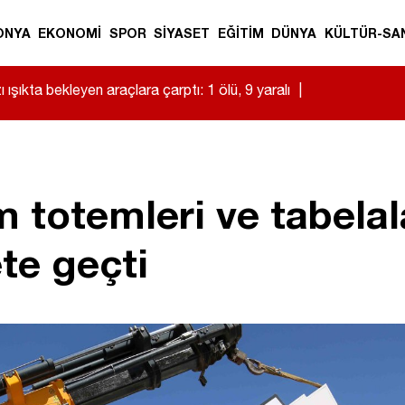
ONYA
EKONOMİ
SPOR
SİYASET
EĞİTİM
DÜNYA
KÜLTÜR-SA
 ışıkta bekleyen araçlara çarptı: 1 ölü, 9 yaralı
|
totemleri ve tabelalar
te geçti