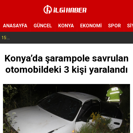
ANASAYFA
GÜNCEL
KONYA
EKONOMİ
SPOR
Sİ
15:11
Konya’da zabıta ve polis sahada! Toplu taşıma araçları tek tek denetleniyor
Konya’da şarampole savrulan
otomobildeki 3 kişi yaralandı