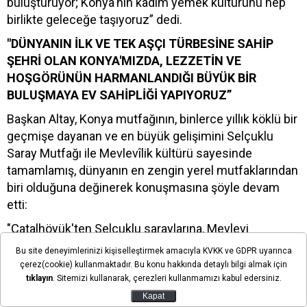
buluşturuyor; Konya'nın kadim yemek kültürünü hep
birlikte geleceğe taşıyoruz” dedi.
"DÜNYANIN İLK VE TEK AŞÇI TÜRBESİNE SAHİP
ŞEHRİ OLAN KONYA'MIZDA, LEZZETİN VE
HOŞGÖRÜNÜN HARMANLANDIĞI BÜYÜK BİR
BULUŞMAYA EV SAHİPLİĞİ YAPIYORUZ”
Başkan Altay, Konya mutfağının, binlerce yıllık köklü bir
geçmişe dayanan ve en büyük gelişimini Selçuklu
Saray Mutfağı ile Mevlevîlik kültürü sayesinde
tamamlamış, dünyanın en zengin yerel mutfaklarından
biri olduğuna değinerek konuşmasına şöyle devam
etti:
"Çatalhöyük'ten Selçuklu saraylarına, Mevlevi
dergâhlarından günümüze kadar uzanan binlerce yıllık
Bu site deneyimlerinizi kişiselleştirmek amacıyla KVKK ve GDPR uyarınca
bu birikim; bugün sofralarımızda yaşamaya devam
çerez(cookie) kullanmaktadır. Bu konu hakkında detaylı bilgi almak için
etmektedir. Bizler de dünyanın ilk ve tek aşçı türbesine
tıklayın
. Sitemizi kullanarak, çerezleri kullanmamızı kabul edersiniz.
sahip şehri olan Konya'mızda, lezzetin ve hoşgörünün
Kapat