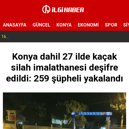
ANASAYFA
GÜNCEL
KONYA
EKONOMİ
SPOR
Sİ
16:56
Selçuklu’da geleceğin mühendisleri yetişiyor! Çocuklar uzay ve havacılığa adım attı
Konya dahil 27 ilde kaçak
silah imalathanesi deşifre
edildi: 259 şüpheli yakalandı