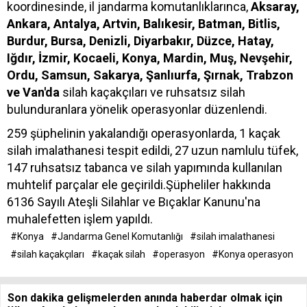
koordinesinde, il jandarma komutanlıklarınca,
Aksaray,
Ankara, Antalya, Artvin, Balıkesir, Batman, Bitlis,
Burdur, Bursa, Denizli, Diyarbakır, Düzce, Hatay,
Iğdır, İzmir, Kocaeli, Konya, Mardin, Muş, Nevşehir,
Ordu, Samsun, Sakarya, Şanlıurfa, Şırnak, Trabzon
ve Van'da
silah kaçakçıları ve ruhsatsız silah
bulunduranlara yönelik operasyonlar düzenlendi.
259 şüphelinin yakalandığı operasyonlarda, 1 kaçak
silah imalathanesi tespit edildi, 27 uzun namlulu tüfek,
147 ruhsatsız tabanca ve silah yapımında kullanılan
muhtelif parçalar ele geçirildi.Şüpheliler hakkında
6136 Sayılı Ateşli Silahlar ve Bıçaklar Kanunu'na
muhalefetten işlem yapıldı.
#Konya
#Jandarma Genel Komutanlığı
#silah imalathanesi
#silah kaçakçıları
#kaçak silah
#operasyon
#Konya operasyon
Son dakika gelişmelerden anında haberdar olmak için