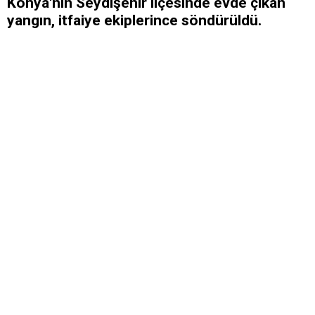
Konya'nın Seydişehir ilçesinde evde çıkan
yangın, itfaiye ekiplerince söndürüldü.