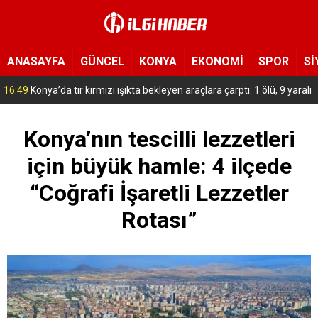
ANASAYFA
GÜNCEL
KONYA
EKONOMİ
SPOR
Sİ
15:54
Yeni Medya Cemiyeti’nden Hakimiyet Gazetesi’ne 30. yıl ziyareti
Konya’nın tescilli lezzetleri
için büyük hamle: 4 ilçede
“Coğrafi İşaretli Lezzetler
Rotası”