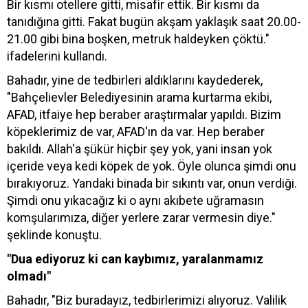
Bir kısmı otellere gitti, misafir ettik. Bir kısmı da
tanıdığına gitti. Fakat bugün akşam yaklaşık saat 20.00-
21.00 gibi bina boşken, metruk haldeyken çöktü."
ifadelerini kullandı.
Bahadır, yine de tedbirleri aldıklarını kaydederek,
"Bahçelievler Belediyesinin arama kurtarma ekibi,
AFAD, itfaiye hep beraber araştırmalar yapıldı. Bizim
köpeklerimiz de var, AFAD'ın da var. Hep beraber
bakıldı. Allah'a şükür hiçbir şey yok, yani insan yok
içeride veya kedi köpek de yok. Öyle olunca şimdi onu
bırakıyoruz. Yandaki binada bir sıkıntı var, onun verdiği.
Şimdi onu yıkacağız ki o aynı akıbete uğramasın
komşularımıza, diğer yerlere zarar vermesin diye."
şeklinde konuştu.
"Dua ediyoruz ki can kaybımız, yaralanmamız
olmadı"
Bahadır, "Biz buradayız, tedbirlerimizi alıyoruz. Valilik