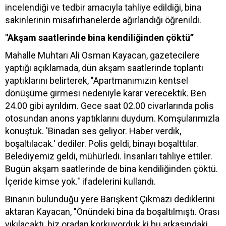
incelendiği ve tedbir amacıyla tahliye edildiği, bina
sakinlerinin misafirhanelerde ağırlandığı öğrenildi.
"Akşam saatlerinde bina kendiliğinden çöktü”
Mahalle Muhtarı Ali Osman Kayacan, gazetecilere
yaptığı açıklamada, dün akşam saatlerinde toplantı
yaptıklarını belirterek, "Apartmanımızın kentsel
dönüşüme girmesi nedeniyle karar verecektik. Ben
24.00 gibi ayrıldım. Gece saat 02.00 civarlarında polis
otosundan anons yaptıklarını duydum. Komşularımızla
konuştuk. 'Binadan ses geliyor. Haber verdik,
boşaltılacak.' dediler. Polis geldi, binayı boşalttılar.
Belediyemiz geldi, mühürledi. İnsanları tahliye ettiler.
Bugün akşam saatlerinde de bina kendiliğinden çöktü.
İçeride kimse yok." ifadelerini kullandı.
Binanın bulunduğu yere Barışkent Çıkmazı dediklerini
aktaran Kayacan, "Önündeki bina da boşaltılmıştı. Orası
yıkılacaktı, biz oradan korkuyorduk ki bu arkasındaki