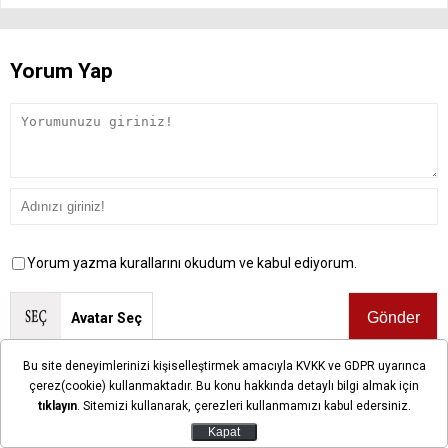
Yorum Yap
Yorum yazma kurallarını okudum ve kabul ediyorum.
Avatar Seç
Bu site deneyimlerinizi kişiselleştirmek amacıyla KVKK ve GDPR uyarınca
Önemli Not:
Bu sayfalarda yayınlanan okur yorumları okuyucuların
çerez(cookie) kullanmaktadır. Bu konu hakkında detaylı bilgi almak için
kendilerine ait görüşlerdir. Yazılan yorumlardan ilgihaber.com hiçbir
tıklayın
. Sitemizi kullanarak, çerezleri kullanmamızı kabul edersiniz.
şekilde sorumlu tutulamaz.
Kapat