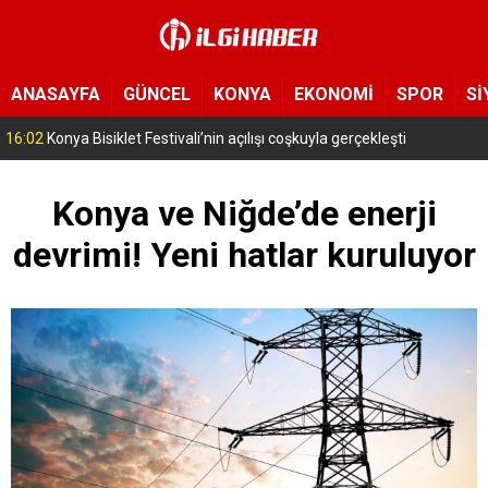
ANASAYFA
GÜNCEL
KONYA
EKONOMİ
SPOR
Sİ
15:11
Konya’da zabıta ve polis sahada! Toplu taşıma araçları tek tek denetleniyor
Konya ve Niğde’de enerji
devrimi! Yeni hatlar kuruluyor