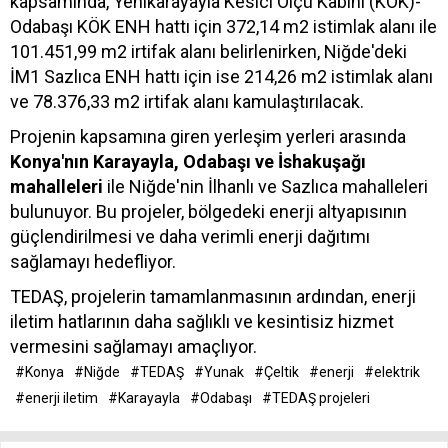
kapsamında, Yenikarayayla Kesici Ölçü Kabini (KÖK)-
Odabaşı KÖK ENH hattı için 372,14 m2 istimlak alanı ile
101.451,99 m2 irtifak alanı belirlenirken, Niğde'deki
İM1 Sazlıca ENH hattı için ise 214,26 m2 istimlak alanı
ve 78.376,33 m2 irtifak alanı kamulaştırılacak.
Projenin kapsamına giren yerleşim yerleri arasında
Konya'nın Karayayla, Odabaşı ve İshakuşağı
mahalleleri
ile Niğde'nin İlhanlı ve Sazlıca mahalleleri
bulunuyor. Bu projeler, bölgedeki enerji altyapısının
güçlendirilmesi ve daha verimli enerji dağıtımı
sağlamayı hedefliyor.
TEDAŞ, projelerin tamamlanmasının ardından, enerji
iletim hatlarının daha sağlıklı ve kesintisiz hizmet
vermesini sağlamayı amaçlıyor.
#Konya
#Niğde
#TEDAŞ
#Yunak
#Çeltik
#enerji
#elektrik
#enerji iletim
#Karayayla
#Odabaşı
#TEDAŞ projeleri