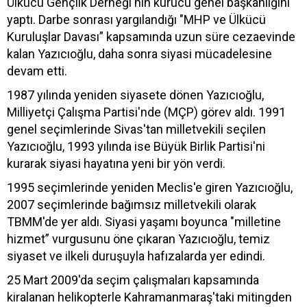
Ülkücü Gençlik Derneği'nin kurucu genel başkanlığını
yaptı. Darbe sonrası yargılandığı "MHP ve Ülkücü
Kuruluşlar Davası” kapsamında uzun süre cezaevinde
kalan Yazıcıoğlu, daha sonra siyasi mücadelesine
devam etti.
1987 yılında yeniden siyasete dönen Yazıcıoğlu,
Milliyetçi Çalışma Partisi'nde (MÇP) görev aldı. 1991
genel seçimlerinde Sivas'tan milletvekili seçilen
Yazıcıoğlu, 1993 yılında ise Büyük Birlik Partisi'ni
kurarak siyasi hayatına yeni bir yön verdi.
1995 seçimlerinde yeniden Meclis'e giren Yazıcıoğlu,
2007 seçimlerinde bağımsız milletvekili olarak
TBMM'de yer aldı. Siyasi yaşamı boyunca "milletine
hizmet” vurgusunu öne çıkaran Yazıcıoğlu, temiz
siyaset ve ilkeli duruşuyla hafızalarda yer edindi.
25 Mart 2009'da seçim çalışmaları kapsamında
kiralanan helikopterle Kahramanmaraş'taki mitingden