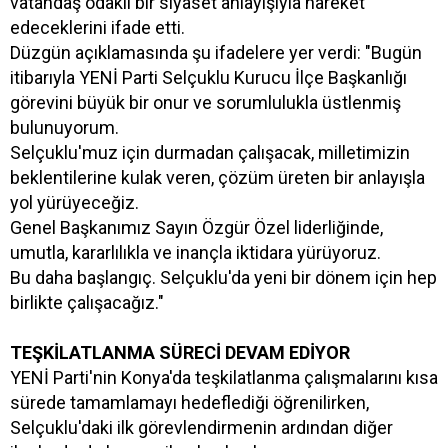
vatandaş odaklı bir siyaset anlayışıyla hareket
edeceklerini ifade etti.
Düzgün açıklamasında şu ifadelere yer verdi: "Bugün
itibarıyla YENİ Parti Selçuklu Kurucu İlçe Başkanlığı
görevini büyük bir onur ve sorumlulukla üstlenmiş
bulunuyorum.
Selçuklu'muz için durmadan çalışacak, milletimizin
beklentilerine kulak veren, çözüm üreten bir anlayışla
yol yürüyeceğiz.
Genel Başkanımız Sayın Özgür Özel liderliğinde,
umutla, kararlılıkla ve inançla iktidara yürüyoruz.
Bu daha başlangıç. Selçuklu'da yeni bir dönem için hep
birlikte çalışacağız."
TEŞKİLATLANMA SÜRECİ DEVAM EDİYOR
YENİ Parti'nin Konya'da teşkilatlanma çalışmalarını kısa
sürede tamamlamayı hedeflediği öğrenilirken,
Selçuklu'daki ilk görevlendirmenin ardından diğer