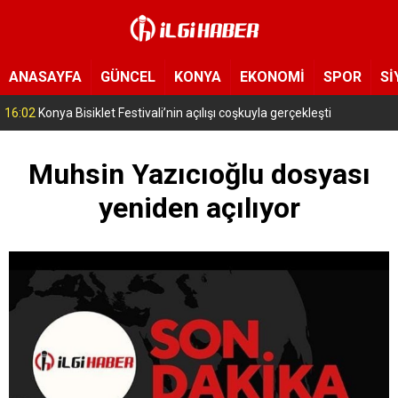
ANASAYFA
GÜNCEL
KONYA
EKONOMİ
SPOR
Sİ
15:11
Konya’da zabıta ve polis sahada! Toplu taşıma araçları tek tek denetleniyor
Muhsin Yazıcıoğlu dosyası
yeniden açılıyor